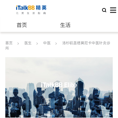
首页
生活
医生
律师
首页
医生
中医
洛杉矶圣塔莫尼卡中医针灸诊
所
保险理财
房地产租售
建筑装修
教育
养老
非盈利组织