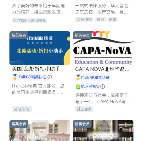
孩子美好的未来始于早期能
一站式法律服务，华人首选.
力的培养，用愿景激发孩子
房东房客、地产交易、意外
的学习潜力和动力。理念：
伤害、车祸重伤、商业诉
人身伤害
移民
刑事
升学顾问/课后辅导
拥有成长型心态是成功的基
讼、商标注册、移民信托、
车祸理赔
民事
房地产
石。
建筑合同、刑事案件全包办
信托/遗嘱
商业
商标注册
精英会员
精英会员
索赔
律师-其它
保释
美国活动/折扣小助手
CAPA NOVA北维华裔家
长会
iTalkBB精英认证
iTalkBB精英认证
iTalkBB精英 官方账号。您
执照已核实
的美国生活福利播报员，精
连接家长与社会，赋能孩子
选独家折扣、本地活动与专
与下一代，CAPA NoVA与您
业讲座，第一时间享受您的
携手建设包容、公平、充满
活动/折扣
社区服务
专属福利。
希望的社区。
精英会员
精英会员