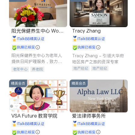
阳光保健养生中心 World
Tracy Zhang
shine
iTalkBB精英认证
iTalkBB精英认证
执照已核实
执照已核实
阳光保健养生中心为老年人
Tracy Zhang - 引领大华府
提供日间护理服务，致力于
地区房产之旅的资深专家
通过持续的护理创新来有效
地产经纪
地产经纪
老年中心
养老院
提升老年人的生活质量。
地产投资
商业地产
商铺租售
开发商建商
精英会员
精英会员
VSA Future 教育学院
爱法律师事务所
iTalkBB精英认证
iTalkBB精英认证
执照已核实
执照已核实