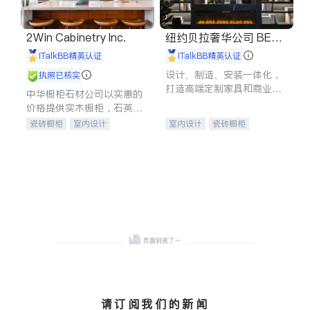
2Win Cabinetry Inc.
纽约贝拉奢华公司 BELL
A LUXE
iTalkBB精英认证
iTalkBB精英认证
设计、制造、安装一体化，
执照已核实
打造高端定制家具和商业空
中华橱柜石材公司以实惠的
间
价格提供实木橱柜，石英石
台面，多种优质不锈钢水
瓷砖橱柜
室内设计
室内设计
瓷砖橱柜
槽、水龙头与抽油烟机。品
建筑设计
卫浴洁具
卫浴洁具
地板建材
质厨房，家的选择。
室内装修
售前软装staging
室内装修
请订阅我们的新闻