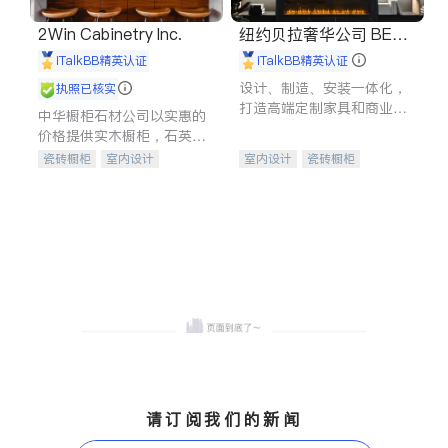
2Win Cabinetry Inc.
纽约贝拉奢华公司 BELL
A LUXE
iTalkBB精英认证
iTalkBB精英认证
设计、制造、安装一体化，
执照已核实
打造高端定制家具和商业空
中华橱柜石材公司以实惠的
间
价格提供实木橱柜，石英石
台面，多种优质不锈钢水
瓷砖橱柜
室内设计
室内设计
瓷砖橱柜
槽、水龙头与抽油烟机。品
建筑设计
卫浴洁具
卫浴洁具
地板建材
质厨房，家的选择。
室内装修
售前软装staging
室内装修
请订阅我们的新闻