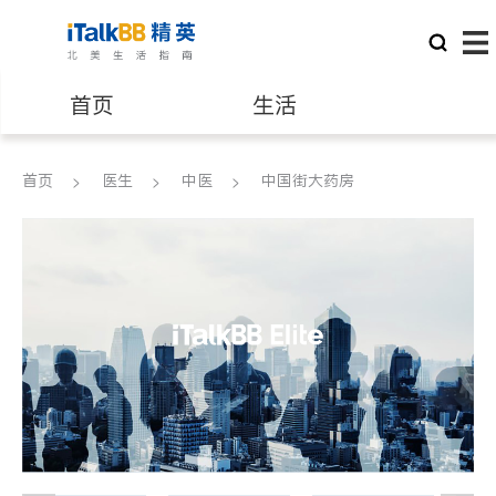
首页
生活
医生
律师
首页
医生
中医
中国街大药房
保险理财
房地产租售
建筑装修
教育
养老
非盈利组织