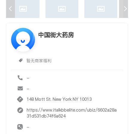
中国街大药房
暂无商家福利
-
-
148 Mott St. New York NY 10013
https://www.italkbbelite.com/ubiz/6602a28a
31d531db74f6a624
-