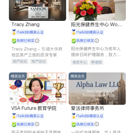
Tracy Zhang
阳光保健养生中心 World
shine
iTalkBB精英认证
iTalkBB精英认证
执照已核实
执照已核实
阳光保健养生中心为老年人
Tracy Zhang - 引领大华府
提供日间护理服务，致力于
地区房产之旅的资深专家
通过持续的护理创新来有效
地产经纪
地产经纪
老年中心
养老院
提升老年人的生活质量。
地产投资
商业地产
商铺租售
开发商建商
精英会员
精英会员
VSA Future 教育学院
爱法律师事务所
iTalkBB精英认证
iTalkBB精英认证
执照已核实
执照已核实
孩子美好的未来始于早期能
一站式法律服务，华人首选.