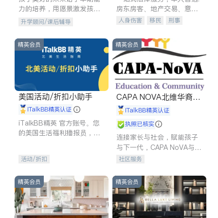
力的培养，用愿景激发孩子
房东房客、地产交易、意外
的学习潜力和动力。理念：
伤害、车祸重伤、商业诉
人身伤害
移民
刑事
升学顾问/课后辅导
拥有成长型心态是成功的基
讼、商标注册、移民信托、
车祸理赔
民事
房地产
石。
建筑合同、刑事案件全包办
信托/遗嘱
商业
商标注册
精英会员
精英会员
索赔
律师-其它
保释
美国活动/折扣小助手
CAPA NOVA北维华裔家
长会
iTalkBB精英认证
iTalkBB精英认证
iTalkBB精英 官方账号。您
执照已核实
的美国生活福利播报员，精
连接家长与社会，赋能孩子
选独家折扣、本地活动与专
与下一代，CAPA NoVA与您
业讲座，第一时间享受您的
携手建设包容、公平、充满
活动/折扣
社区服务
专属福利。
希望的社区。
精英会员
精英会员