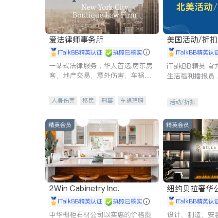
爱法律师事务所
美国活动/折
iTalkBB精英认证
执照已核实
iTalkBB精英认
一站式法律服务，华人首选.房东房
iTalkBB精英
客、地产交易、意外伤害、车祸重
生活福利播报员
伤、商业诉讼、商标注册、移民信
本地活动与专业
托、建筑合同、刑事案件全包办
受您的专属福利
人身伤害
移民
刑事
车祸理赔
活动/折扣
民事
房地产
信托/遗嘱
商业
商标注册
索赔
律师-其它
保释
精英会员
精英会员
2Win Cabinetry Inc.
纽约贝拉奢华公司 BELLA
E
iTalkBB精英认证
执照已核实
iTalkBB精英认
中华橱柜石材公司以实惠的价格提
设计、制造、安