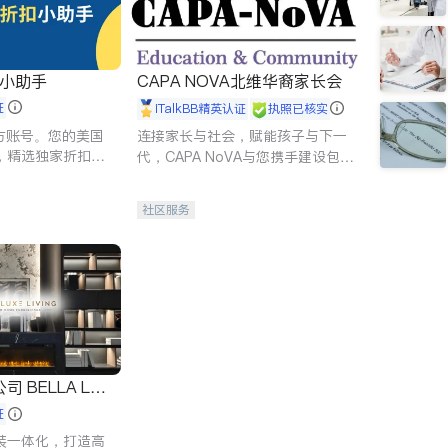
扣小助手
CAPA NOVA北维华裔家长会
证
iTalkBB精英认证
执照已核实
 官方账号。您的美国
连接家长与社会，赋能孩子与下一
，精选独家折扣、
代，CAPA NoVA与您携手建设包
讲座，第一时间享
容、公平、充满希望的社区。
。
社区服务
 LUX
证
装一体化，打造高