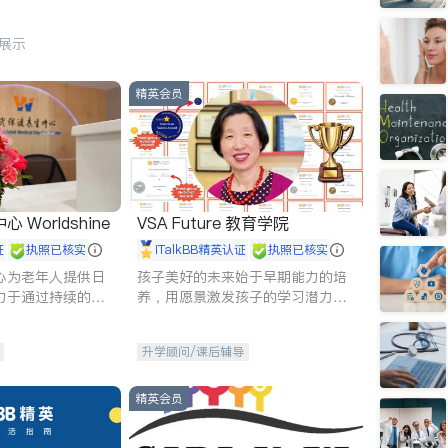
行展示
精英会员
Worldshine
VSA Future 教育学院
证
执照已核实
iTalkBB精英认证
执照已核实
心为老年人提供日
孩子美好的未来始于早期能力的培
力于通过持续的护
养，用愿景激发孩子的学习潜力和
升老年人的生活质
动力。理念：拥有成长型心态是成
功的基石。
升学顾问/课后辅导
精英会员