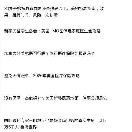
30岁开始抗衰选肉毒还是热玛吉？北美初抗衰指南，效
果、维持时间、风险一次讲清
新移民留学生必看：美国HMO医保选家庭医生全攻略
加拿大赴美就医可行吗？旅行医疗保险能报销吗？
避免天价账单！2026年美国医疗保险攻略
没有医保＝高危裸奔？美国新移民落地第一件事必须是它
国际眼科专家王明旭：他是好莱坞电影的真实主角，让5
万5千人“看清世界”