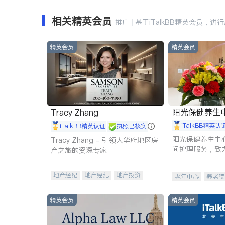
相关精英会员
推广 | 基于iTalkBB精英会员，进
精英会员
精英会员
阳光保健养生中心 
Tracy Zhang
iTalkBB精英认
iTalkBB精英认证
执照已核实
阳光保健养生中
Tracy Zhang - 引领大华府地区房
间护理服务，致
产之旅的资深专家
理创新来有效提
量。
地产经纪
地产经纪
地产投资
老年中心
养老院
商业地产
商铺租售
开发商建商
精英会员
精英会员