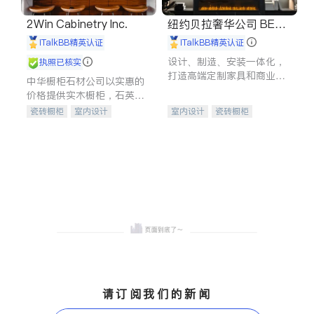
2Win Cabinetry Inc.
纽约贝拉奢华公司 BELL
A LUXE
iTalkBB精英认证
iTalkBB精英认证
设计、制造、安装一体化，
执照已核实
打造高端定制家具和商业空
中华橱柜石材公司以实惠的
间
价格提供实木橱柜，石英石
台面，多种优质不锈钢水
瓷砖橱柜
室内设计
室内设计
瓷砖橱柜
槽、水龙头与抽油烟机。品
建筑设计
卫浴洁具
卫浴洁具
地板建材
质厨房，家的选择。
室内装修
售前软装staging
室内装修
请订阅我们的新闻