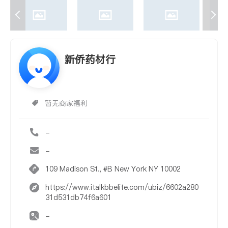
新侨药材行
暂无商家福利
-
-
109 Madison St., #B New York NY 10002
https://www.italkbbelite.com/ubiz/6602a280
31d531db74f6a601
-