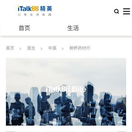
首页
生活
医生
律师
首页
医生
中医
新侨药材行
保险理财
房地产租售
建筑装修
教育
养老
非盈利组织