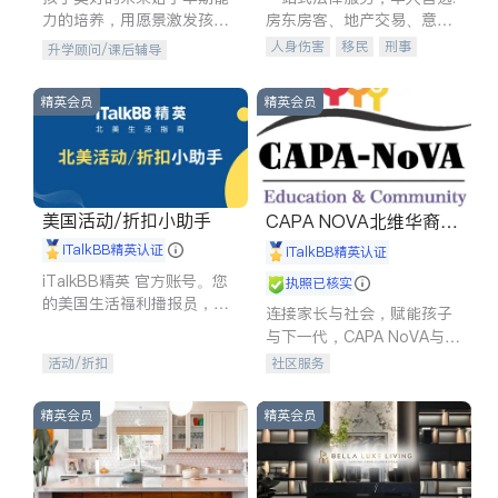
力的培养，用愿景激发孩子
房东房客、地产交易、意外
的学习潜力和动力。理念：
伤害、车祸重伤、商业诉
人身伤害
移民
刑事
升学顾问/课后辅导
拥有成长型心态是成功的基
讼、商标注册、移民信托、
车祸理赔
民事
房地产
石。
建筑合同、刑事案件全包办
信托/遗嘱
商业
商标注册
精英会员
精英会员
索赔
律师-其它
保释
美国活动/折扣小助手
CAPA NOVA北维华裔家
长会
iTalkBB精英认证
iTalkBB精英认证
iTalkBB精英 官方账号。您
执照已核实
的美国生活福利播报员，精
连接家长与社会，赋能孩子
选独家折扣、本地活动与专
与下一代，CAPA NoVA与您
业讲座，第一时间享受您的
携手建设包容、公平、充满
活动/折扣
社区服务
专属福利。
希望的社区。
精英会员
精英会员