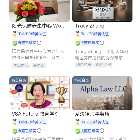
阳光保健养生中心 World
Tracy Zhang
shine
iTalkBB精英认证
iTalkBB精英认证
执照已核实
执照已核实
阳光保健养生中心为老年人
Tracy Zhang - 引领大华府
提供日间护理服务，致力于
地区房产之旅的资深专家
通过持续的护理创新来有效
地产经纪
地产经纪
老年中心
养老院
提升老年人的生活质量。
地产投资
商业地产
商铺租售
开发商建商
精英会员
精英会员
VSA Future 教育学院
爱法律师事务所
iTalkBB精英认证
iTalkBB精英认证
执照已核实
执照已核实
孩子美好的未来始于早期能
一站式法律服务，华人首选.