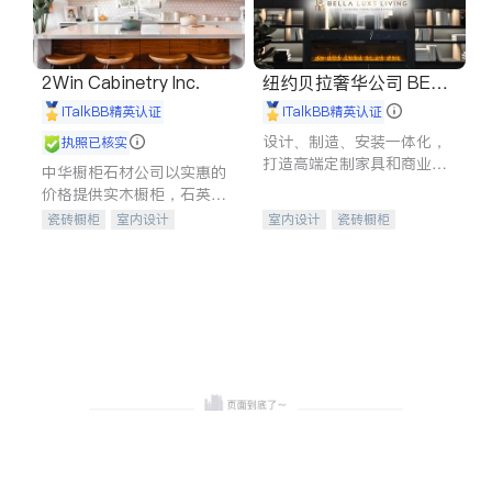
2Win Cabinetry Inc.
纽约贝拉奢华公司 BELL
A LUXE
iTalkBB精英认证
iTalkBB精英认证
设计、制造、安装一体化，
执照已核实
打造高端定制家具和商业空
中华橱柜石材公司以实惠的
间
价格提供实木橱柜，石英石
台面，多种优质不锈钢水
瓷砖橱柜
室内设计
室内设计
瓷砖橱柜
槽、水龙头与抽油烟机。品
建筑设计
卫浴洁具
卫浴洁具
地板建材
质厨房，家的选择。
室内装修
售前软装staging
室内装修