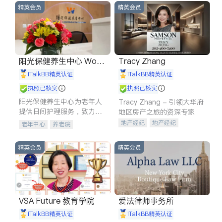
精英会员
精英会员
阳光保健养生中心 World
Tracy Zhang
shine
iTalkBB精英认证
iTalkBB精英认证
执照已核实
执照已核实
阳光保健养生中心为老年人
Tracy Zhang - 引领大华府
提供日间护理服务，致力于
地区房产之旅的资深专家
通过持续的护理创新来有效
地产经纪
地产经纪
老年中心
养老院
提升老年人的生活质量。
地产投资
商业地产
商铺租售
开发商建商
精英会员
精英会员
VSA Future 教育学院
爱法律师事务所
iTalkBB精英认证
iTalkBB精英认证