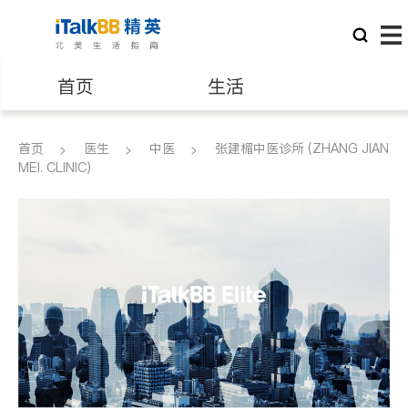
首页
生活
医生
律师
首页
医生
中医
张建楣中医诊所 (ZHANG JIAN
MEI. CLINIC)
保险理财
房地产租售
建筑装修
教育
养老
非盈利组织