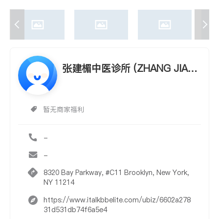
张建楣中医诊所 (ZHANG JIAN
MEI. CLINIC)
暂无商家福利
-
-
8320 Bay Parkway, #C11 Brooklyn, New York,
NY 11214
https://www.italkbbelite.com/ubiz/6602a278
31d531db74f6a5e4