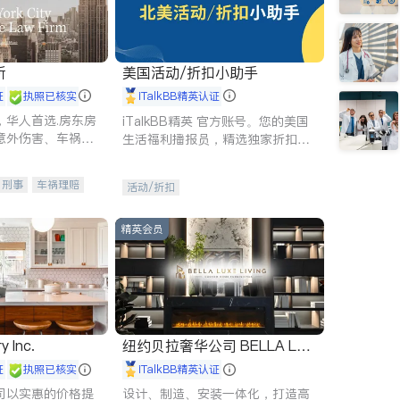
所
美国活动/折扣小助手
证
执照已核实
iTalkBB精英认证
，华人首选.房东房
iTalkBB精英 官方账号。您的美国
意外伤害、车祸重
生活福利播报员，精选独家折扣、
商标注册、移民信
本地活动与专业讲座，第一时间享
刑事案件全包办
受您的专属福利。
刑事
车祸理赔
活动/折扣
信托/遗嘱
商业
律师-其它
保释
精英会员
y Inc.
纽约贝拉奢华公司 BELLA LUX
E
证
执照已核实
iTalkBB精英认证
司以实惠的价格提
设计、制造、安装一体化，打造高