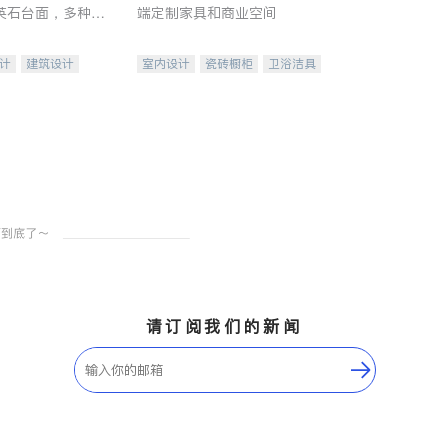
英石台面，多种优
端定制家具和商业空间
水龙头与抽油烟
家的选择。
计
建筑设计
室内设计
瓷砖橱柜
卫浴洁具
装修
地板建材
售前软装staging
室内装修
请订阅我们的新闻