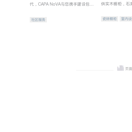
供实木橱柜，石
代，CAPA NoVA与您携手建设包
质不锈钢水槽、
容、公平、充满希望的社区。
机。品质厨房，
瓷砖橱柜
室内设
社区服务
卫浴洁具
室内