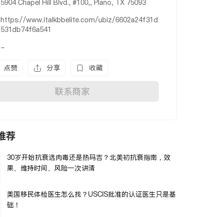
5904 Chapel Hill Blvd., #100,, Plano, TX 75093
https://www.italkbbelite.com/ubiz/6602a24f31d
531db74f6a541
-
点赞
分享
收藏
联系商家
推荐
30岁开始抗衰选肉毒还是热玛吉？北美初抗衰指南，效
果、维持时间、风险一次讲清
美国移民体检医生怎么找？USCIS批准的认证医生只是基
础！