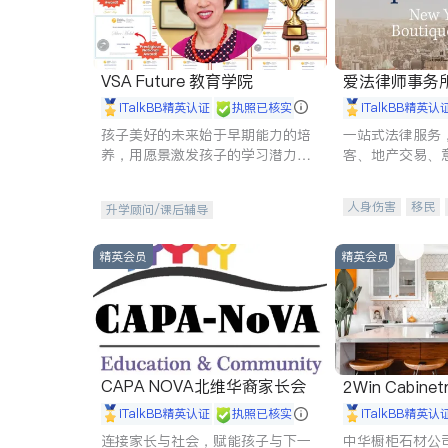
VSA Future 教育学院
爱法律师事务
iTalkBB精英认证
执照已核实
iTalkBB精英认
孩子美好的未来始于早期能力的培
一站式法律服务
养，用愿景激发孩子的学习潜力和
客、地产交易、
动力。理念：拥有成长型心态是成
伤、商业诉讼、
功的基石。
托、建筑合同、
人身伤害
移民
升学顾问/课后辅导
民事
房地产
商标注册
索赔
精英会员
精英会员
CAPA NOVA北维华裔家长会
2Win Cabinetr
iTalkBB精英认证
执照已核实
iTalkBB精英认
连接家长与社会，赋能孩子与下一
中华橱柜石材公