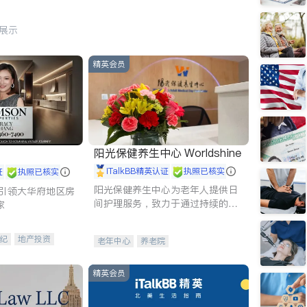
行展示
精英会员
阳光保健养生中心 Worldshine
iTalkBB精英认证
执照已核实
证
执照已核实
阳光保健养生中心为老年人提供日
g - 引领大华府地区房
间护理服务，致力于通过持续的护
家
理创新来有效提升老年人的生活质
量。
纪
地产投资
老年中心
养老院
租售
开发商建商
精英会员