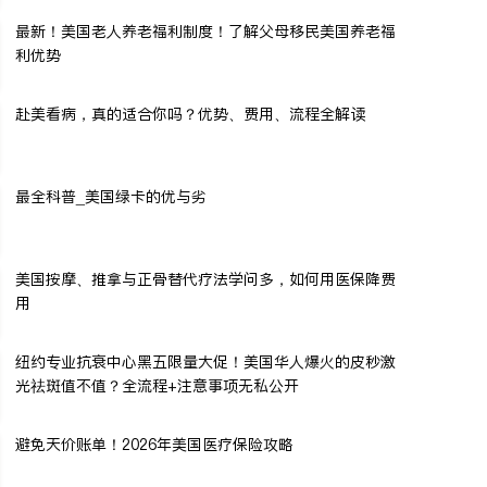
最新！美国老人养老福利制度！了解父母移民美国养老福
利优势
赴美看病，真的适合你吗？优势、费用、流程全解读
最全科普_美国绿卡的优与劣
美国按摩、推拿与正骨替代疗法学问多，如何用医保降费
用
纽约专业抗衰中心黑五限量大促！美国华人爆火的皮秒激
光祛斑值不值？全流程+注意事项无私公开
避免天价账单！2026年美国医疗保险攻略