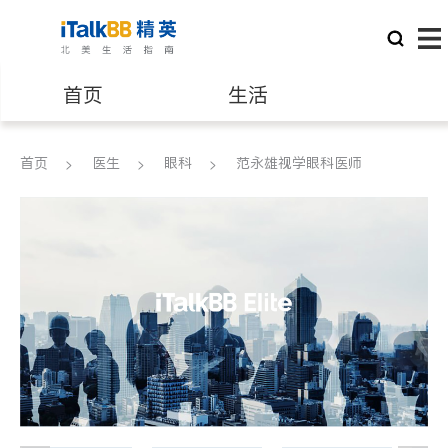
首页
生活
医生
律师
首页
医生
眼科
范永雄视学眼科医师
保险理财
房地产租售
建筑装修
教育
养老
非盈利组织