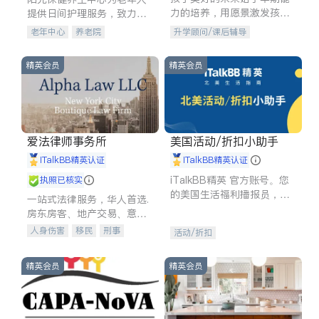
力的培养，用愿景激发孩子
提供日间护理服务，致力于
的学习潜力和动力。理念：
通过持续的护理创新来有效
老年中心
养老院
升学顾问/课后辅导
拥有成长型心态是成功的基
提升老年人的生活质量。
石。
精英会员
精英会员
爱法律师事务所
美国活动/折扣小助手
iTalkBB精英认证
iTalkBB精英认证
iTalkBB精英 官方账号。您
执照已核实
的美国生活福利播报员，精
一站式法律服务，华人首选.
选独家折扣、本地活动与专
房东房客、地产交易、意外
业讲座，第一时间享受您的
伤害、车祸重伤、商业诉
人身伤害
移民
刑事
活动/折扣
专属福利。
讼、商标注册、移民信托、
车祸理赔
民事
房地产
建筑合同、刑事案件全包办
信托/遗嘱
商业
商标注册
精英会员
精英会员
索赔
律师-其它
保释