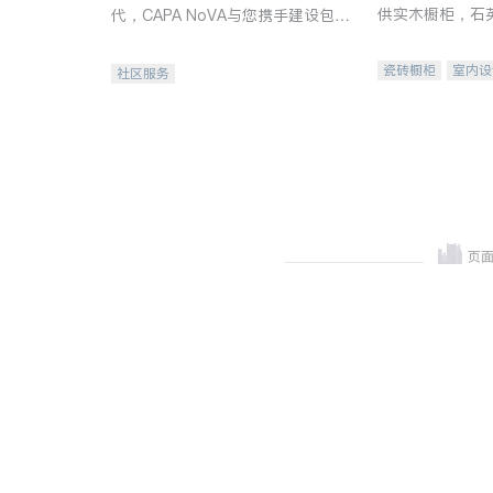
供实木橱柜，石
代，CAPA NoVA与您携手建设包
质不锈钢水槽、
容、公平、充满希望的社区。
机。品质厨房，
瓷砖橱柜
室内设
社区服务
卫浴洁具
室内