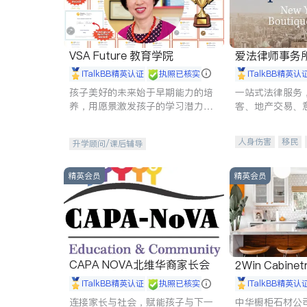
VSA Future 教育学院
爱法律师事务
iTalkBB精英认证
执照已核实
iTalkBB精英认
孩子美好的未来始于早期能力的培
一站式法律服务
养，用愿景激发孩子的学习潜力和
客、地产交易、
动力。理念：拥有成长型心态是成
伤、商业诉讼、
功的基石。
托、建筑合同、
人身伤害
移民
升学顾问/课后辅导
民事
房地产
商标注册
索赔
精英会员
精英会员
CAPA NOVA北维华裔家长会
2Win Cabinetr
iTalkBB精英认证
执照已核实
iTalkBB精英认
连接家长与社会，赋能孩子与下一
中华橱柜石材公