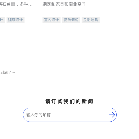
英石台面，多种优
端定制家具和商业空间
水龙头与抽油烟
家的选择。
计
建筑设计
室内设计
瓷砖橱柜
卫浴洁具
装修
地板建材
售前软装staging
室内装修
请订阅我们的新闻