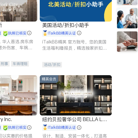
所
美国活动/折扣小助手
证
执照已核实
iTalkBB精英认证
，华人首选.房东房
iTalkBB精英 官方账号。您的美国
意外伤害、车祸重
生活福利播报员，精选独家折扣、
商标注册、移民信
本地活动与专业讲座，第一时间享
刑事案件全包办
受您的专属福利。
刑事
车祸理赔
活动/折扣
信托/遗嘱
商业
律师-其它
保释
精英会员
y Inc.
纽约贝拉奢华公司 BELLA LUX
E
证
执照已核实
iTalkBB精英认证
司以实惠的价格提
设计、制造、安装一体化，打造高