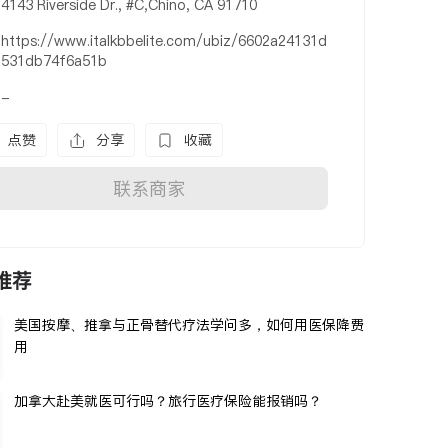
4143 Riverside Dr., #C,Chino, CA 91710
https://www.italkbbelite.com/ubiz/6602a24131d
531db74f6a51b
-
点赞
分享
收藏
联系商家
推荐
美国按摩、推拿与正骨替代疗法学问多，如何用医保降费
用
加拿大赴美就医可行吗？旅行医疗保险能报销吗？