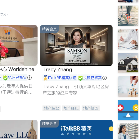
行展示
精英会员
Worldshine
Tracy Zhang
证
执照已核实
iTalkBB精英认证
执照已核实
心为老年人提供日
Tracy Zhang - 引领大华府地区房
力于通过持续的护
产之旅的资深专家
升老年人的生活质
地产经纪
地产经纪
地产投资
商业地产
商铺租售
开发商建商
精英会员