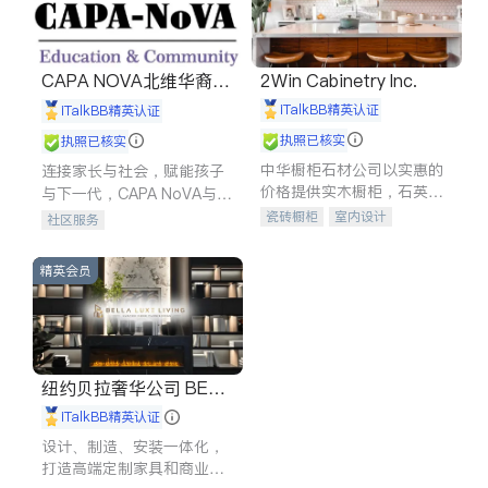
CAPA NOVA北维华裔家
2Win Cabinetry Inc.
长会
iTalkBB精英认证
iTalkBB精英认证
执照已核实
执照已核实
中华橱柜石材公司以实惠的
连接家长与社会，赋能孩子
价格提供实木橱柜，石英石
与下一代，CAPA NoVA与您
台面，多种优质不锈钢水
携手建设包容、公平、充满
瓷砖橱柜
室内设计
社区服务
槽、水龙头与抽油烟机。品
希望的社区。
建筑设计
卫浴洁具
质厨房，家的选择。
室内装修
精英会员
纽约贝拉奢华公司 BELL
A LUXE
iTalkBB精英认证
设计、制造、安装一体化，
打造高端定制家具和商业空