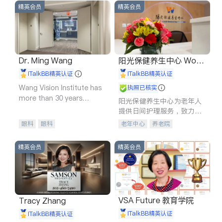
精英会员
精英会员
Dr. Ming Wang
阳光保健养生中心 World
shine
iTalkBB精英认证
iTalkBB精英认证
Wang Vision Institute has
执照已核实
more than 30 years
阳光保健养生中心为老年人
experience in
提供日间护理服务，致力于
通过持续的护理创新来有效
眼科
眼科
老年中心
养老院
提升老年人的生活质量。
精英会员
精英会员
VSA Future 教育学院
Tracy Zhang
iTalkBB精英认证
iTalkBB精英认证