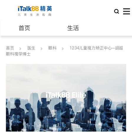
首页
生活
医生
律师
首页
医生
眼科
1234儿童视力矫正中心─胡超
眼科视学博士
保险理财
房地产租售
建筑装修
教育
养老
非盈利组织