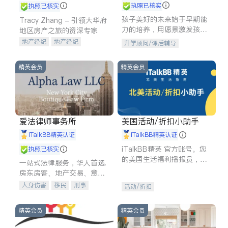
执照已核实
执照已核实
孩子美好的未来始于早期能
Tracy Zhang - 引领大华府
力的培养，用愿景激发孩子
地区房产之旅的资深专家
的学习潜力和动力。理念：
地产经纪
地产经纪
升学顾问/课后辅导
拥有成长型心态是成功的基
地产投资
商业地产
石。
商铺租售
开发商建商
精英会员
精英会员
爱法律师事务所
美国活动/折扣小助手
iTalkBB精英认证
iTalkBB精英认证
iTalkBB精英 官方账号。您
执照已核实
的美国生活福利播报员，精
一站式法律服务，华人首选.
选独家折扣、本地活动与专
房东房客、地产交易、意外
业讲座，第一时间享受您的
伤害、车祸重伤、商业诉
人身伤害
移民
刑事
活动/折扣
专属福利。
讼、商标注册、移民信托、
车祸理赔
民事
房地产
建筑合同、刑事案件全包办
信托/遗嘱
商业
商标注册
精英会员
精英会员
索赔
律师-其它
保释