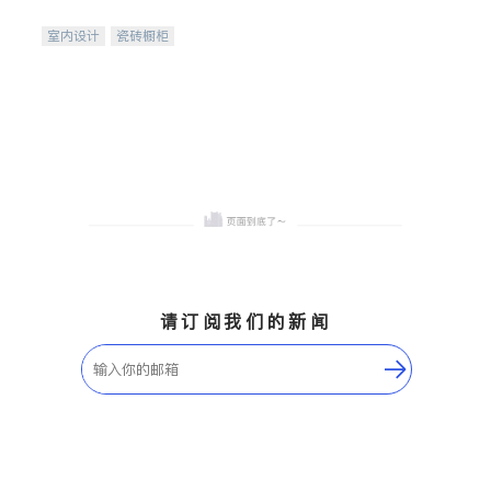
间
室内设计
瓷砖橱柜
卫浴洁具
地板建材
售前软装staging
室内装修
请订阅我们的新闻