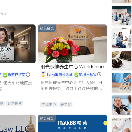
行展示
精英会员
阳光保健养生中心 Worldshine
iTalkBB精英认证
执照已核实
证
执照已核实
阳光保健养生中心为老年人提供日
g - 引领大华府地区房
间护理服务，致力于通过持续的护
家
理创新来有效提升老年人的生活质
量。
纪
地产投资
老年中心
养老院
租售
开发商建商
精英会员