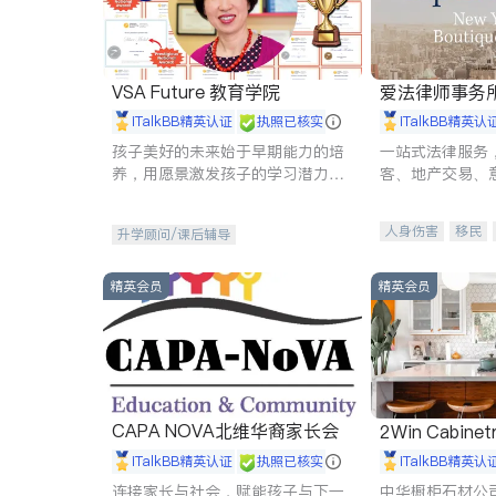
VSA Future 教育学院
爱法律师事务
iTalkBB精英认证
执照已核实
iTalkBB精英认
孩子美好的未来始于早期能力的培
一站式法律服务
养，用愿景激发孩子的学习潜力和
客、地产交易、
动力。理念：拥有成长型心态是成
伤、商业诉讼、
功的基石。
托、建筑合同、
人身伤害
移民
升学顾问/课后辅导
民事
房地产
商标注册
索赔
精英会员
精英会员
CAPA NOVA北维华裔家长会
2Win Cabinetr
iTalkBB精英认证
执照已核实
iTalkBB精英认
连接家长与社会，赋能孩子与下一
中华橱柜石材公