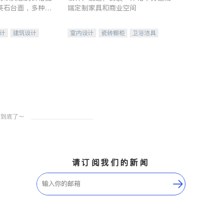
英石台面，多种优
端定制家具和商业空间
水龙头与抽油烟
家的选择。
计
建筑设计
室内设计
瓷砖橱柜
卫浴洁具
装修
地板建材
售前软装staging
室内装修
请订阅我们的新闻