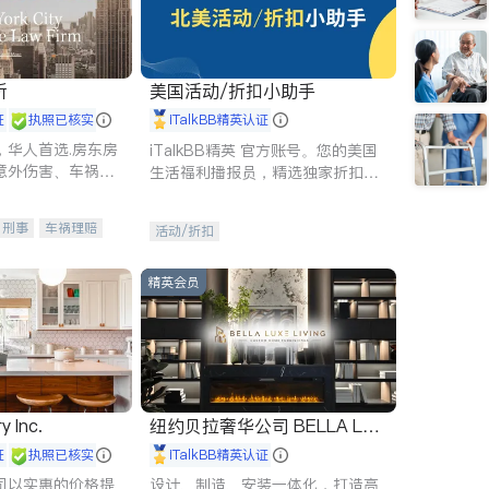
所
美国活动/折扣小助手
证
执照已核实
iTalkBB精英认证
，华人首选.房东房
iTalkBB精英 官方账号。您的美国
意外伤害、车祸重
生活福利播报员，精选独家折扣、
商标注册、移民信
本地活动与专业讲座，第一时间享
刑事案件全包办
受您的专属福利。
刑事
车祸理赔
活动/折扣
信托/遗嘱
商业
律师-其它
保释
精英会员
y Inc.
纽约贝拉奢华公司 BELLA LUX
E
证
执照已核实
iTalkBB精英认证
司以实惠的价格提
设计、制造、安装一体化，打造高