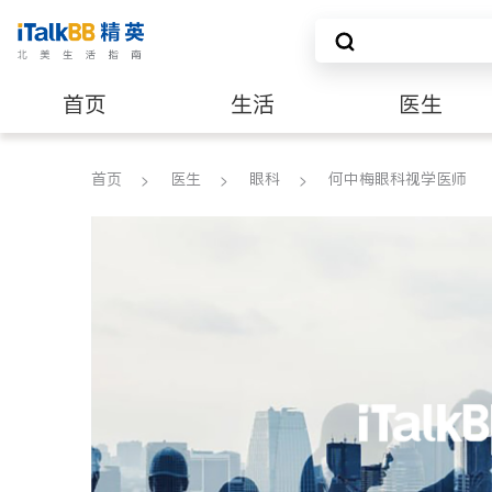
首页
生活
医生
养老
非盈利组织
首页
医生
眼科
何中梅眼科视学医师