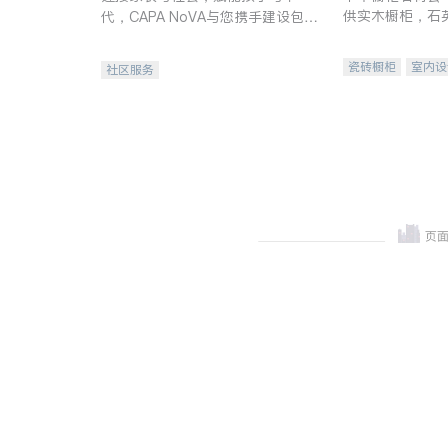
供实木橱柜，石
代，CAPA NoVA与您携手建设包
质不锈钢水槽、
容、公平、充满希望的社区。
机。品质厨房，
瓷砖橱柜
室内设
社区服务
卫浴洁具
室内