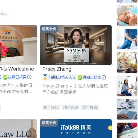
行展示
精英会员
Worldshine
Tracy Zhang
证
执照已核实
iTalkBB精英认证
执照已核实
心为老年人提供日
Tracy Zhang - 引领大华府地区房
力于通过持续的护
产之旅的资深专家
升老年人的生活质
地产经纪
地产经纪
地产投资
商业地产
商铺租售
开发商建商
精英会员