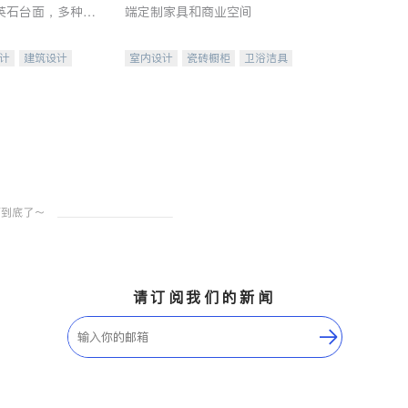
英石台面，多种优
端定制家具和商业空间
水龙头与抽油烟
家的选择。
计
建筑设计
室内设计
瓷砖橱柜
卫浴洁具
装修
地板建材
售前软装staging
室内装修
请订阅我们的新闻