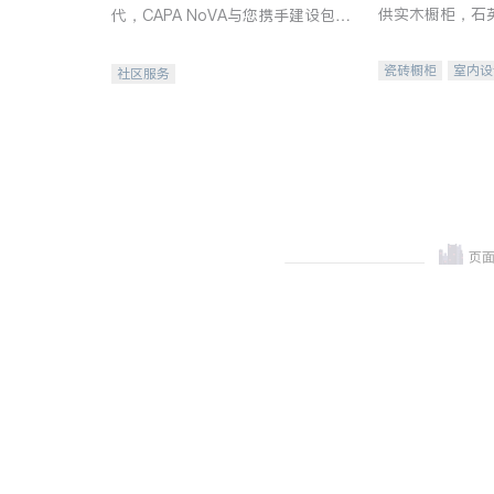
供实木橱柜，石
代，CAPA NoVA与您携手建设包
质不锈钢水槽、
容、公平、充满希望的社区。
机。品质厨房，
瓷砖橱柜
室内设
社区服务
卫浴洁具
室内