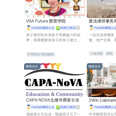
VSA Future 教育学院
爱法律师事务
iTalkBB精英认证
执照已核实
iTalkBB精英认
孩子美好的未来始于早期能力的培
一站式法律服务
养，用愿景激发孩子的学习潜力和
客、地产交易、
动力。理念：拥有成长型心态是成
伤、商业诉讼、
功的基石。
托、建筑合同、
人身伤害
移民
升学顾问/课后辅导
民事
房地产
商标注册
索赔
精英会员
精英会员
CAPA NOVA北维华裔家长会
2Win Cabinetr
iTalkBB精英认证
执照已核实
iTalkBB精英认
连接家长与社会，赋能孩子与下一
中华橱柜石材公