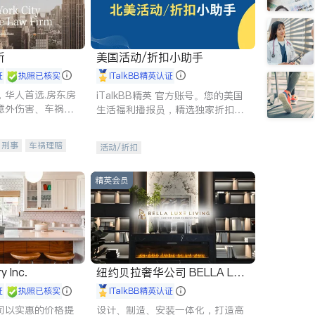
所
美国活动/折扣小助手
证
执照已核实
iTalkBB精英认证
，华人首选.房东房
iTalkBB精英 官方账号。您的美国
意外伤害、车祸重
生活福利播报员，精选独家折扣、
商标注册、移民信
本地活动与专业讲座，第一时间享
刑事案件全包办
受您的专属福利。
刑事
车祸理赔
活动/折扣
信托/遗嘱
商业
律师-其它
保释
精英会员
y Inc.
纽约贝拉奢华公司 BELLA LUX
E
证
执照已核实
iTalkBB精英认证
司以实惠的价格提
设计、制造、安装一体化，打造高