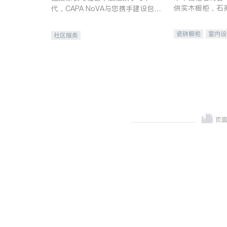
供实木橱柜，石
代，CAPA NoVA与您携手建设包
质不锈钢水槽、
容、公平、充满希望的社区。
机。品质厨房，
瓷砖橱柜
室内设
社区服务
卫浴洁具
室内