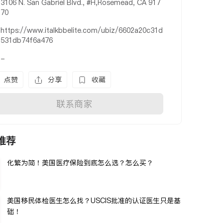
3106 N. San Gabriel Blvd., #H,Rosemead, CA 917
70
https://www.italkbbelite.com/ubiz/6602a20c31d
531db74f6a476
-
点赞
分享
收藏
联系商家
推荐
化繁为简！美国医疗保险到底怎么选？怎么买？
美国移民体检医生怎么找？USCIS批准的认证医生只是基
础！