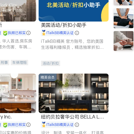
所
美国活动/折扣小助手
证
执照已核实
iTalkBB精英认证
，华人首选.房东房
iTalkBB精英 官方账号。您的美国
意外伤害、车祸重
生活福利播报员，精选独家折扣、
商标注册、移民信
本地活动与专业讲座，第一时间享
刑事案件全包办
受您的专属福利。
刑事
车祸理赔
活动/折扣
信托/遗嘱
商业
律师-其它
保释
精英会员
y Inc.
纽约贝拉奢华公司 BELLA LUX
E
证
执照已核实
iTalkBB精英认证
司以实惠的价格提
设计、制造、安装一体化，打造高