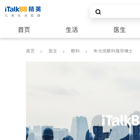
首页
生活
医生
养老
非盈利组织
首页
医生
眼科
朱允琪眼科视学博士