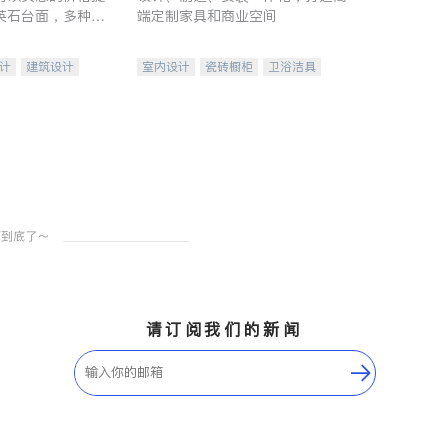
英石台面，多种优
端定制家具和商业空间
水龙头与抽油烟
家的选择。
计
建筑设计
室内设计
瓷砖橱柜
卫浴洁具
装修
地板建材
售前软装staging
室内装修
请订阅我们的新闻