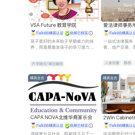
VSA Future 教育学院
爱法律师事务
iTalkBB精英认证
执照已核实
iTalkBB精英认
孩子美好的未来始于早期能力的培
一站式法律服务
养，用愿景激发孩子的学习潜力和
客、地产交易、
动力。理念：拥有成长型心态是成
伤、商业诉讼、
功的基石。
托、建筑合同、
人身伤害
移民
升学顾问/课后辅导
民事
房地产
商标注册
索赔
精英会员
精英会员
CAPA NOVA北维华裔家长会
2Win Cabinetr
iTalkBB精英认证
执照已核实
iTalkBB精英认
连接家长与社会，赋能孩子与下一
中华橱柜石材公