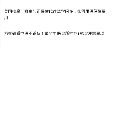
美国按摩、推拿与正骨替代疗法学问多，如何用医保降费
用
洛杉矶看中医不踩坑！最全中医诊所推荐+就诊注意事项