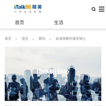
首页
生活
医生
律师
首页
医生
眼科
赵海燕眼科视学博士
保险理财
房地产租售
建筑装修
教育
养老
非盈利组织