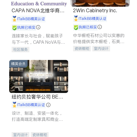
CAPA NOVA北维华裔家
2Win Cabinetry Inc.
长会
iTalkBB精英认证
iTalkBB精英认证
执照已核实
执照已核实
中华橱柜石材公司以实惠的
连接家长与社会，赋能孩子
价格提供实木橱柜，石英石
与下一代，CAPA NoVA与您
台面，多种优质不锈钢水
携手建设包容、公平、充满
瓷砖橱柜
室内设计
社区服务
槽、水龙头与抽油烟机。品
希望的社区。
建筑设计
卫浴洁具
质厨房，家的选择。
室内装修
精英会员
纽约贝拉奢华公司 BELL
A LUXE
iTalkBB精英认证
设计、制造、安装一体化，
打造高端定制家具和商业空
间
室内设计
瓷砖橱柜