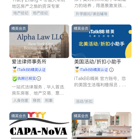
力的培养，用愿景激发孩子
地区房产之旅的资深专家
的学习潜力和动力。理念：
地产经纪
地产经纪
升学顾问/课后辅导
拥有成长型心态是成功的基
地产投资
商业地产
石。
商铺租售
开发商建商
精英会员
精英会员
爱法律师事务所
美国活动/折扣小助手
iTalkBB精英认证
iTalkBB精英认证
iTalkBB精英 官方账号。您
执照已核实
的美国生活福利播报员，精
一站式法律服务，华人首选.
选独家折扣、本地活动与专
房东房客、地产交易、意外
业讲座，第一时间享受您的
伤害、车祸重伤、商业诉
人身伤害
移民
刑事
活动/折扣
专属福利。
讼、商标注册、移民信托、
车祸理赔
民事
房地产
建筑合同、刑事案件全包办
信托/遗嘱
商业
商标注册
精英会员
精英会员
索赔
律师-其它
保释