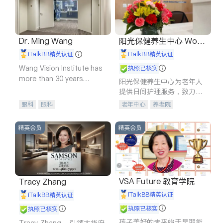
Dr. Ming Wang
阳光保健养生中心 World
shine
iTalkBB精英认证
iTalkBB精英认证
Wang Vision Institute has
执照已核实
more than 30 years
阳光保健养生中心为老年人
experience in
提供日间护理服务，致力于
通过持续的护理创新来有效
眼科
眼科
老年中心
养老院
提升老年人的生活质量。
精英会员
精英会员
VSA Future 教育学院
Tracy Zhang
iTalkBB精英认证
iTalkBB精英认证
执照已核实
执照已核实
孩子美好的未来始于早期能
Tracy Zhang - 引领大华府