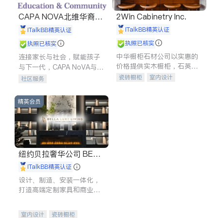
CAPA NOVA北维华裔家
2Win Cabinetry Inc.
长会
iTalkBB精英认证
iTalkBB精英认证
执照已核实
执照已核实
中华橱柜石材公司以实惠的
连接家长与社会，赋能孩子
价格提供实木橱柜，石英石
与下一代，CAPA NoVA与您
台面，多种优质不锈钢水
携手建设包容、公平、充满
瓷砖橱柜
室内设计
社区服务
槽、水龙头与抽油烟机。品
希望的社区。
建筑设计
卫浴洁具
质厨房，家的选择。
室内装修
精英会员
纽约贝拉奢华公司 BELL
A LUXE
iTalkBB精英认证
设计、制造、安装一体化，
打造高端定制家具和商业空
间
室内设计
瓷砖橱柜