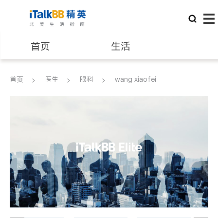
首页
生活
医生
律师
首页
医生
眼科
wang xiaofei
保险理财
房地产租售
建筑装修
教育
养老
非盈利组织