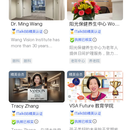
Dr. Ming Wang
阳光保健养生中心 World
shine
iTalkBB精英认证
iTalkBB精英认证
Wang Vision Institute has
执照已核实
more than 30 years
阳光保健养生中心为老年人
experience in
提供日间护理服务，致力于
通过持续的护理创新来有效
眼科
眼科
老年中心
养老院
提升老年人的生活质量。
精英会员
精英会员
VSA Future 教育学院
Tracy Zhang
iTalkBB精英认证
iTalkBB精英认证
执照已核实
执照已核实
孩子美好的未来始于早期能
Tracy Zhang - 引领大华府