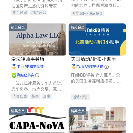
力的培养，用愿景激发孩子
地区房产之旅的资深专家
的学习潜力和动力。理念：
地产经纪
地产经纪
升学顾问/课后辅导
拥有成长型心态是成功的基
地产投资
商业地产
石。
商铺租售
开发商建商
精英会员
精英会员
爱法律师事务所
美国活动/折扣小助手
iTalkBB精英认证
iTalkBB精英认证
iTalkBB精英 官方账号。您
执照已核实
的美国生活福利播报员，精
一站式法律服务，华人首选.
选独家折扣、本地活动与专
房东房客、地产交易、意外
业讲座，第一时间享受您的
伤害、车祸重伤、商业诉
人身伤害
移民
刑事
活动/折扣
专属福利。
讼、商标注册、移民信托、
车祸理赔
民事
房地产
建筑合同、刑事案件全包办
信托/遗嘱
商业
商标注册
精英会员
精英会员
索赔
律师-其它
保释