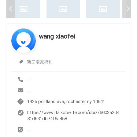
wang xiaofei
暂无商家福利
-
-
1425 portland ave, rochester ny 14641
https://www.italkbbelite.com/ubiz/6602a204
31d531db74f6a458
-