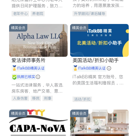
力的培养，用愿景激发孩子
提供日间护理服务，致力于
的学习潜力和动力。理念：
通过持续的护理创新来有效
老年中心
养老院
升学顾问/课后辅导
拥有成长型心态是成功的基
提升老年人的生活质量。
石。
精英会员
精英会员
爱法律师事务所
美国活动/折扣小助手
iTalkBB精英认证
iTalkBB精英认证
iTalkBB精英 官方账号。您
执照已核实
的美国生活福利播报员，精
一站式法律服务，华人首选.
选独家折扣、本地活动与专
房东房客、地产交易、意外
业讲座，第一时间享受您的
伤害、车祸重伤、商业诉
人身伤害
移民
刑事
活动/折扣
专属福利。
讼、商标注册、移民信托、
车祸理赔
民事
房地产
建筑合同、刑事案件全包办
信托/遗嘱
商业
商标注册
精英会员
精英会员
索赔
律师-其它
保释