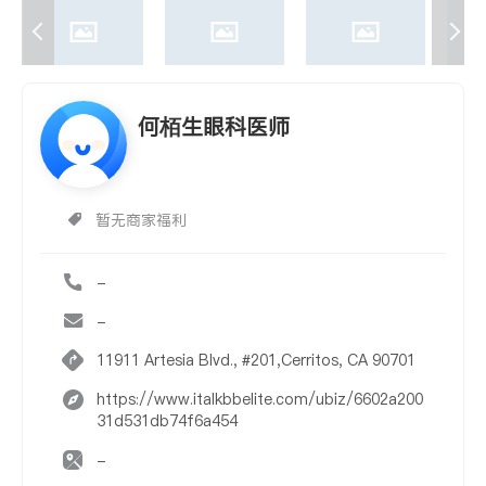
何栢生眼科医师
暂无商家福利
-
-
11911 Artesia Blvd., #201,Cerritos, CA 90701
https://www.italkbbelite.com/ubiz/6602a200
31d531db74f6a454
-