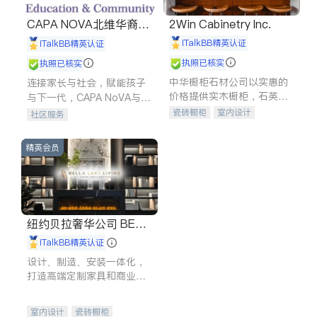
CAPA NOVA北维华裔家
2Win Cabinetry Inc.
长会
iTalkBB精英认证
iTalkBB精英认证
执照已核实
执照已核实
中华橱柜石材公司以实惠的
连接家长与社会，赋能孩子
价格提供实木橱柜，石英石
与下一代，CAPA NoVA与您
台面，多种优质不锈钢水
携手建设包容、公平、充满
瓷砖橱柜
室内设计
社区服务
槽、水龙头与抽油烟机。品
希望的社区。
建筑设计
卫浴洁具
质厨房，家的选择。
室内装修
精英会员
纽约贝拉奢华公司 BELL
A LUXE
iTalkBB精英认证
设计、制造、安装一体化，
打造高端定制家具和商业空
间
室内设计
瓷砖橱柜