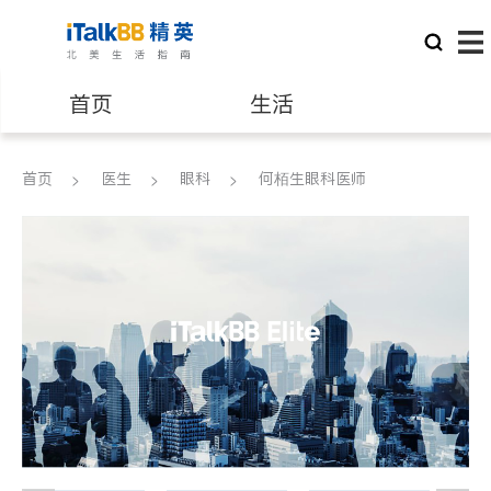
首页
生活
医生
律师
首页
医生
眼科
何栢生眼科医师
保险理财
房地产租售
建筑装修
教育
养老
非盈利组织