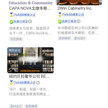
CAPA NOVA北维华裔家
2Win Cabinetry Inc.
长会
iTalkBB精英认证
iTalkBB精英认证
执照已核实
执照已核实
中华橱柜石材公司以实惠的
连接家长与社会，赋能孩子
价格提供实木橱柜，石英石
与下一代，CAPA NoVA与您
台面，多种优质不锈钢水
携手建设包容、公平、充满
瓷砖橱柜
室内设计
社区服务
槽、水龙头与抽油烟机。品
希望的社区。
建筑设计
卫浴洁具
质厨房，家的选择。
室内装修
精英会员
纽约贝拉奢华公司 BELL
A LUXE
iTalkBB精英认证
设计、制造、安装一体化，
打造高端定制家具和商业空
间
室内设计
瓷砖橱柜