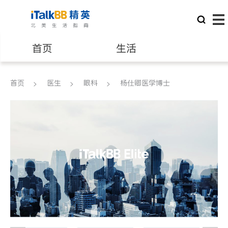
首页
生活
医生
律师
首页
医生
眼科
杨仕卿医学博士
保险理财
房地产租售
建筑装修
教育
养老
非盈利组织