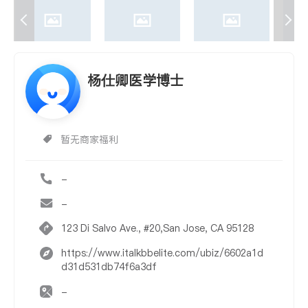
杨仕卿医学博士
暂无商家福利
-
-
123 Di Salvo Ave., #20,San Jose, CA 95128
https://www.italkbbelite.com/ubiz/6602a1d
d31d531db74f6a3df
-