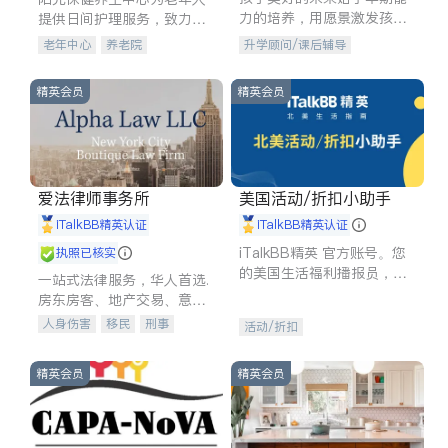
力的培养，用愿景激发孩子
提供日间护理服务，致力于
的学习潜力和动力。理念：
通过持续的护理创新来有效
老年中心
养老院
升学顾问/课后辅导
拥有成长型心态是成功的基
提升老年人的生活质量。
石。
精英会员
精英会员
爱法律师事务所
美国活动/折扣小助手
iTalkBB精英认证
iTalkBB精英认证
iTalkBB精英 官方账号。您
执照已核实
的美国生活福利播报员，精
一站式法律服务，华人首选.
选独家折扣、本地活动与专
房东房客、地产交易、意外
业讲座，第一时间享受您的
伤害、车祸重伤、商业诉
人身伤害
移民
刑事
活动/折扣
专属福利。
讼、商标注册、移民信托、
车祸理赔
民事
房地产
建筑合同、刑事案件全包办
信托/遗嘱
商业
商标注册
精英会员
精英会员
索赔
律师-其它
保释