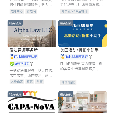
力的培养，用愿景激发孩子
提供日间护理服务，致力于
的学习潜力和动力。理念：
通过持续的护理创新来有效
老年中心
养老院
升学顾问/课后辅导
拥有成长型心态是成功的基
提升老年人的生活质量。
石。
精英会员
精英会员
爱法律师事务所
美国活动/折扣小助手
iTalkBB精英认证
iTalkBB精英认证
iTalkBB精英 官方账号。您
执照已核实
的美国生活福利播报员，精
一站式法律服务，华人首选.
选独家折扣、本地活动与专
房东房客、地产交易、意外
业讲座，第一时间享受您的
伤害、车祸重伤、商业诉
人身伤害
移民
刑事
活动/折扣
专属福利。
讼、商标注册、移民信托、
车祸理赔
民事
房地产
建筑合同、刑事案件全包办
信托/遗嘱
商业
商标注册
精英会员
精英会员
索赔
律师-其它
保释