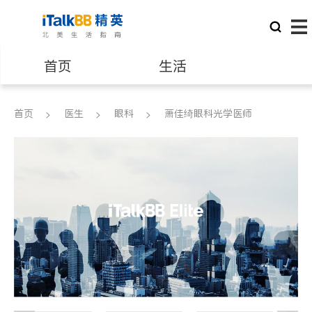
首页
生活
医生
律师
首页
医生
眼科
萧佳绮眼科光学医师
保险理财
房地产租售
建筑装修
教育
养老
非盈利组织