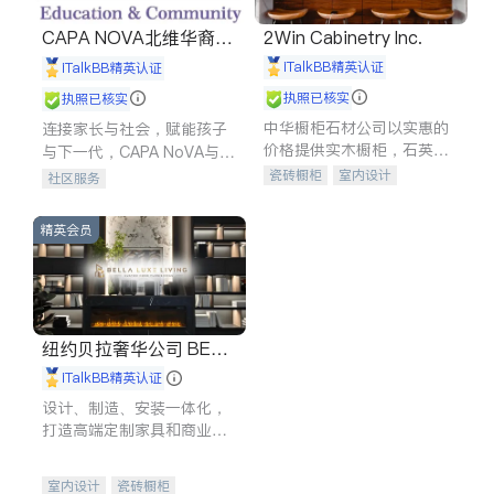
CAPA NOVA北维华裔家
2Win Cabinetry Inc.
长会
iTalkBB精英认证
iTalkBB精英认证
执照已核实
执照已核实
中华橱柜石材公司以实惠的
连接家长与社会，赋能孩子
价格提供实木橱柜，石英石
与下一代，CAPA NoVA与您
台面，多种优质不锈钢水
携手建设包容、公平、充满
瓷砖橱柜
室内设计
社区服务
槽、水龙头与抽油烟机。品
希望的社区。
建筑设计
卫浴洁具
质厨房，家的选择。
室内装修
精英会员
纽约贝拉奢华公司 BELL
A LUXE
iTalkBB精英认证
设计、制造、安装一体化，
打造高端定制家具和商业空
间
室内设计
瓷砖橱柜