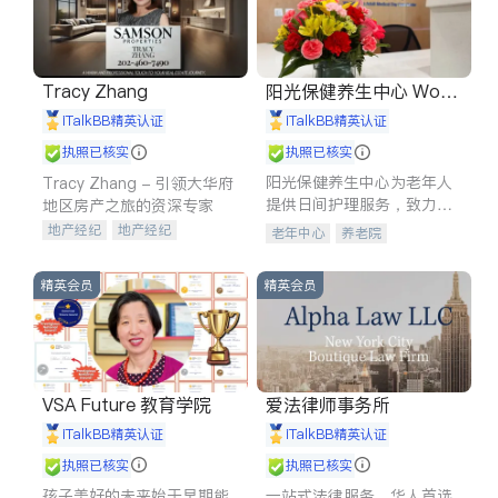
Tracy Zhang
阳光保健养生中心 World
shine
iTalkBB精英认证
iTalkBB精英认证
执照已核实
执照已核实
阳光保健养生中心为老年人
Tracy Zhang - 引领大华府
提供日间护理服务，致力于
地区房产之旅的资深专家
通过持续的护理创新来有效
地产经纪
地产经纪
老年中心
养老院
提升老年人的生活质量。
地产投资
商业地产
商铺租售
开发商建商
精英会员
精英会员
VSA Future 教育学院
爱法律师事务所
iTalkBB精英认证
iTalkBB精英认证
执照已核实
执照已核实
孩子美好的未来始于早期能
一站式法律服务，华人首选.