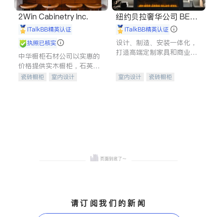
2Win Cabinetry Inc.
纽约贝拉奢华公司 BELL
A LUXE
iTalkBB精英认证
iTalkBB精英认证
设计、制造、安装一体化，
执照已核实
打造高端定制家具和商业空
中华橱柜石材公司以实惠的
间
价格提供实木橱柜，石英石
台面，多种优质不锈钢水
瓷砖橱柜
室内设计
室内设计
瓷砖橱柜
槽、水龙头与抽油烟机。品
建筑设计
卫浴洁具
卫浴洁具
地板建材
质厨房，家的选择。
室内装修
售前软装staging
室内装修
请订阅我们的新闻