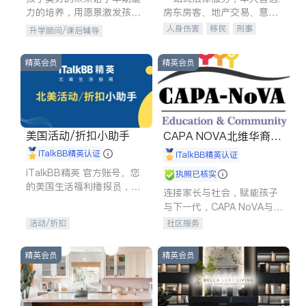
力的培养，用愿景激发孩子
房东房客、地产交易、意外
的学习潜力和动力。理念：
伤害、车祸重伤、商业诉
人身伤害
移民
刑事
升学顾问/课后辅导
拥有成长型心态是成功的基
讼、商标注册、移民信托、
车祸理赔
民事
房地产
石。
建筑合同、刑事案件全包办
信托/遗嘱
商业
商标注册
精英会员
精英会员
索赔
律师-其它
保释
美国活动/折扣小助手
CAPA NOVA北维华裔家
长会
iTalkBB精英认证
iTalkBB精英认证
iTalkBB精英 官方账号。您
执照已核实
的美国生活福利播报员，精
连接家长与社会，赋能孩子
选独家折扣、本地活动与专
与下一代，CAPA NoVA与您
业讲座，第一时间享受您的
携手建设包容、公平、充满
活动/折扣
社区服务
专属福利。
希望的社区。
精英会员
精英会员