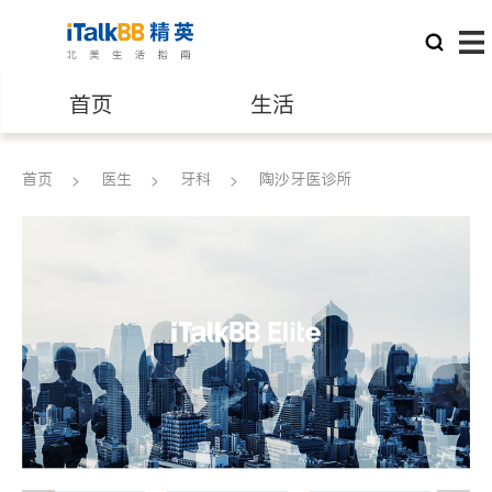
首页
生活
医生
律师
首页
医生
牙科
陶沙牙医诊所
保险理财
房地产租售
建筑装修
教育
养老
非盈利组织