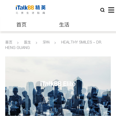
首页
生活
医生
律师
首页
医生
牙科
HEALTHY SMILES - DR.
HENG GUANG
保险理财
房地产租售
建筑装修
教育
养老
非盈利组织