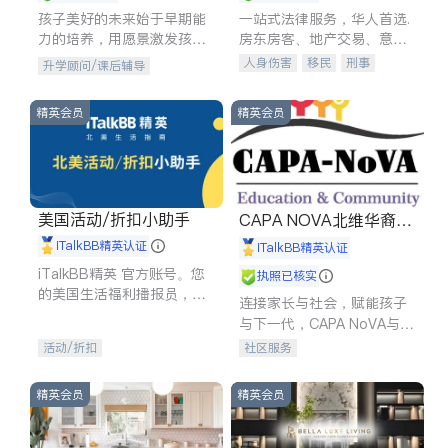
孩子美好的未来始于早期能
一站式法律服务，华人首选.
力的培养，用愿景激发孩子
房东房客、地产交易、意外
的学习潜力和动力。理念：
伤害、车祸重伤、商业诉
人身伤害
移民
刑事
升学顾问/课后辅导
拥有成长型心态是成功的基
讼、商标注册、移民信托、
车祸理赔
民事
房地产
石。
建筑合同、刑事案件全包办
信托/遗嘱
商业
商标注册
精英会员
精英会员
索赔
律师-其它
保释
美国活动/折扣小助手
CAPA NOVA北维华裔家
长会
iTalkBB精英认证
iTalkBB精英认证
iTalkBB精英 官方账号。您
执照已核实
的美国生活福利播报员，精
连接家长与社会，赋能孩子
选独家折扣、本地活动与专
与下一代，CAPA NoVA与您
业讲座，第一时间享受您的
携手建设包容、公平、充满
活动/折扣
社区服务
专属福利。
希望的社区。
精英会员
精英会员