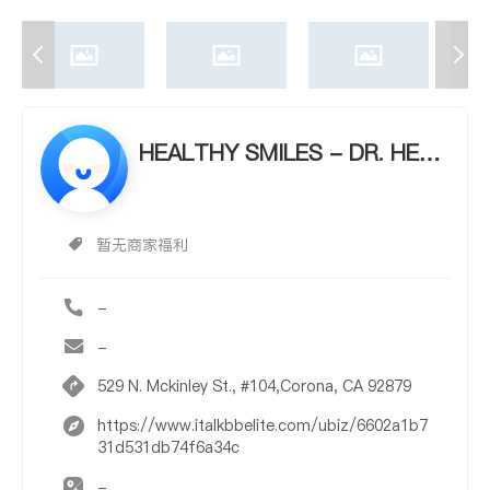
HEALTHY SMILES - DR. HEN
G GUANG
暂无商家福利
-
-
529 N. Mckinley St., #104,Corona, CA 92879
https://www.italkbbelite.com/ubiz/6602a1b7
31d531db74f6a34c
-