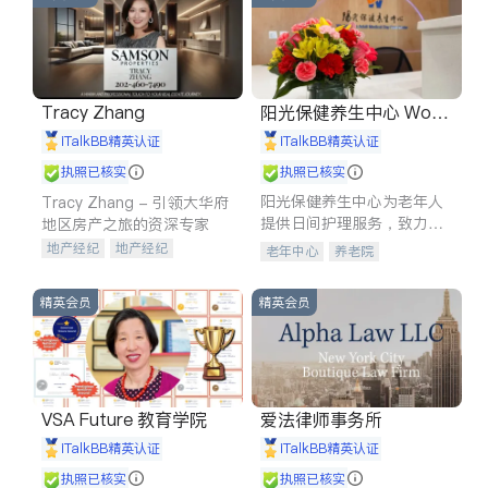
Tracy Zhang
阳光保健养生中心 World
shine
iTalkBB精英认证
iTalkBB精英认证
执照已核实
执照已核实
阳光保健养生中心为老年人
Tracy Zhang - 引领大华府
提供日间护理服务，致力于
地区房产之旅的资深专家
通过持续的护理创新来有效
地产经纪
地产经纪
老年中心
养老院
提升老年人的生活质量。
地产投资
商业地产
商铺租售
开发商建商
精英会员
精英会员
VSA Future 教育学院
爱法律师事务所
iTalkBB精英认证
iTalkBB精英认证
执照已核实
执照已核实