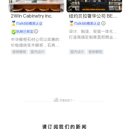
2Win Cabinetry Inc.
纽约贝拉奢华公司 BELL
A LUXE
iTalkBB精英认证
iTalkBB精英认证
设计、制造、安装一体化，
执照已核实
打造高端定制家具和商业空
中华橱柜石材公司以实惠的
间
价格提供实木橱柜，石英石
台面，多种优质不锈钢水
瓷砖橱柜
室内设计
室内设计
瓷砖橱柜
槽、水龙头与抽油烟机。品
建筑设计
卫浴洁具
卫浴洁具
地板建材
质厨房，家的选择。
室内装修
售前软装staging
室内装修
请订阅我们的新闻