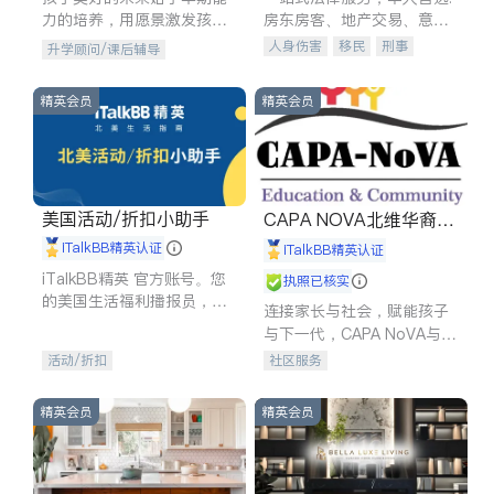
力的培养，用愿景激发孩子
房东房客、地产交易、意外
的学习潜力和动力。理念：
伤害、车祸重伤、商业诉
人身伤害
移民
刑事
升学顾问/课后辅导
拥有成长型心态是成功的基
讼、商标注册、移民信托、
车祸理赔
民事
房地产
石。
建筑合同、刑事案件全包办
信托/遗嘱
商业
商标注册
精英会员
精英会员
索赔
律师-其它
保释
美国活动/折扣小助手
CAPA NOVA北维华裔家
长会
iTalkBB精英认证
iTalkBB精英认证
iTalkBB精英 官方账号。您
执照已核实
的美国生活福利播报员，精
连接家长与社会，赋能孩子
选独家折扣、本地活动与专
与下一代，CAPA NoVA与您
业讲座，第一时间享受您的
携手建设包容、公平、充满
活动/折扣
社区服务
专属福利。
希望的社区。
精英会员
精英会员