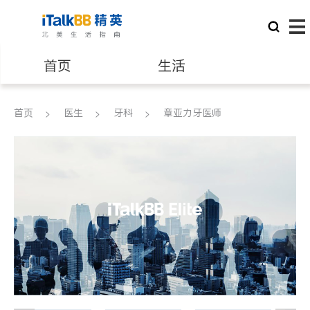
首页
生活
医生
律师
首页
医生
牙科
章亚力牙医师
保险理财
房地产租售
建筑装修
教育
养老
非盈利组织