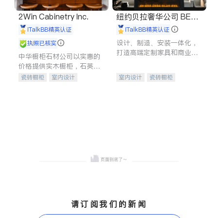
2Win Cabinetry Inc.
纽约贝拉奢华公司 BELL
A LUXE
iTalkBB精英认证
iTalkBB精英认证
设计、制造、安装一体化，
执照已核实
打造高端定制家具和商业空
中华橱柜石材公司以实惠的
间
价格提供实木橱柜，石英石
台面，多种优质不锈钢水
瓷砖橱柜
室内设计
室内设计
瓷砖橱柜
槽、水龙头与抽油烟机。品
建筑设计
卫浴洁具
卫浴洁具
地板建材
质厨房，家的选择。
室内装修
售前软装staging
室内装修
请订阅我们的新闻