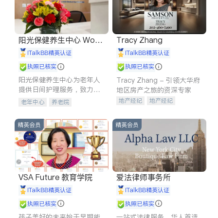
阳光保健养生中心 World
Tracy Zhang
shine
iTalkBB精英认证
iTalkBB精英认证
执照已核实
执照已核实
阳光保健养生中心为老年人
Tracy Zhang - 引领大华府
提供日间护理服务，致力于
地区房产之旅的资深专家
通过持续的护理创新来有效
地产经纪
地产经纪
老年中心
养老院
提升老年人的生活质量。
地产投资
商业地产
商铺租售
开发商建商
精英会员
精英会员
VSA Future 教育学院
爱法律师事务所
iTalkBB精英认证
iTalkBB精英认证
执照已核实
执照已核实
孩子美好的未来始于早期能
一站式法律服务，华人首选.