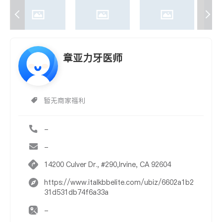
章亚力牙医师
暂无商家福利
-
-
14200 Culver Dr., #290,Irvine, CA 92604
https://www.italkbbelite.com/ubiz/6602a1b2
31d531db74f6a33a
-