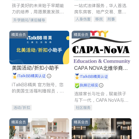
孩子美好的未来始于早期能
一站式法律服务，华人首选.
力的培养，用愿景激发孩子
房东房客、地产交易、意外
的学习潜力和动力。理念：
伤害、车祸重伤、商业诉
人身伤害
移民
刑事
升学顾问/课后辅导
拥有成长型心态是成功的基
讼、商标注册、移民信托、
车祸理赔
民事
房地产
石。
建筑合同、刑事案件全包办
信托/遗嘱
商业
商标注册
精英会员
精英会员
索赔
律师-其它
保释
美国活动/折扣小助手
CAPA NOVA北维华裔家
长会
iTalkBB精英认证
iTalkBB精英认证
iTalkBB精英 官方账号。您
执照已核实
的美国生活福利播报员，精
连接家长与社会，赋能孩子
选独家折扣、本地活动与专
与下一代，CAPA NoVA与您
业讲座，第一时间享受您的
携手建设包容、公平、充满
活动/折扣
社区服务
专属福利。
希望的社区。
精英会员
精英会员