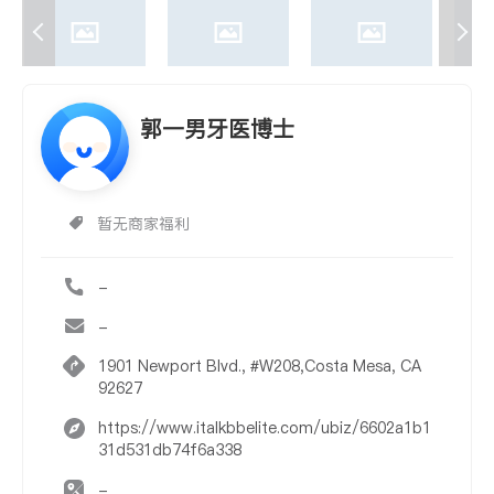
郭一男牙医博士
暂无商家福利
-
-
1901 Newport Blvd., #W208,Costa Mesa, CA
92627
https://www.italkbbelite.com/ubiz/6602a1b1
31d531db74f6a338
-