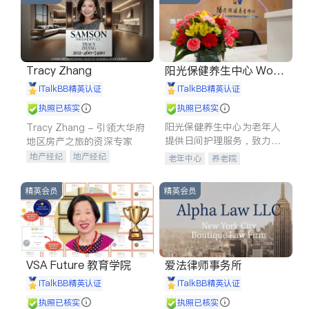
Tracy Zhang
阳光保健养生中心 World
shine
iTalkBB精英认证
iTalkBB精英认证
执照已核实
执照已核实
阳光保健养生中心为老年人
Tracy Zhang - 引领大华府
提供日间护理服务，致力于
地区房产之旅的资深专家
通过持续的护理创新来有效
地产经纪
地产经纪
老年中心
养老院
提升老年人的生活质量。
地产投资
商业地产
商铺租售
开发商建商
精英会员
精英会员
VSA Future 教育学院
爱法律师事务所
iTalkBB精英认证
iTalkBB精英认证
执照已核实
执照已核实