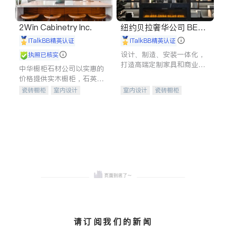
2Win Cabinetry Inc.
纽约贝拉奢华公司 BELL
A LUXE
iTalkBB精英认证
iTalkBB精英认证
设计、制造、安装一体化，
执照已核实
打造高端定制家具和商业空
中华橱柜石材公司以实惠的
间
价格提供实木橱柜，石英石
台面，多种优质不锈钢水
瓷砖橱柜
室内设计
室内设计
瓷砖橱柜
槽、水龙头与抽油烟机。品
建筑设计
卫浴洁具
卫浴洁具
地板建材
质厨房，家的选择。
室内装修
售前软装staging
室内装修
请订阅我们的新闻