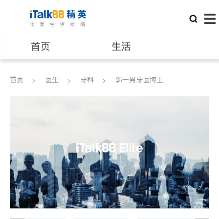
首页
生活
医生
律师
首页
医生
牙科
郭一男牙医博士
保险理财
房地产租售
建筑装修
教育
养老
非盈利组织