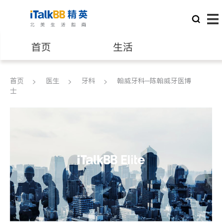
首页
生活
医生
律师
首页
医生
牙科
翰威牙科─陈翰威牙医博
士
保险理财
房地产租售
建筑装修
教育
养老
非盈利组织