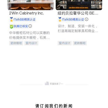
2Win Cabinetry Inc.
纽约贝拉奢华公司 BELL
A LUXE
iTalkBB精英认证
iTalkBB精英认证
设计、制造、安装一体化，
执照已核实
打造高端定制家具和商业空
中华橱柜石材公司以实惠的
间
价格提供实木橱柜，石英石
台面，多种优质不锈钢水
瓷砖橱柜
室内设计
室内设计
瓷砖橱柜
槽、水龙头与抽油烟机。品
建筑设计
卫浴洁具
卫浴洁具
地板建材
质厨房，家的选择。
室内装修
售前软装staging
室内装修
请订阅我们的新闻