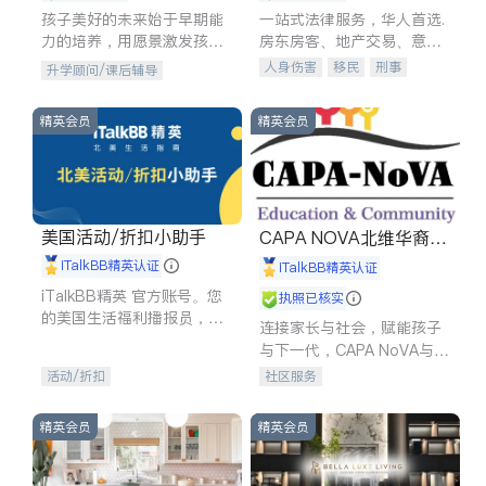
孩子美好的未来始于早期能
一站式法律服务，华人首选.
力的培养，用愿景激发孩子
房东房客、地产交易、意外
的学习潜力和动力。理念：
伤害、车祸重伤、商业诉
人身伤害
移民
刑事
升学顾问/课后辅导
拥有成长型心态是成功的基
讼、商标注册、移民信托、
车祸理赔
民事
房地产
石。
建筑合同、刑事案件全包办
信托/遗嘱
商业
商标注册
精英会员
精英会员
索赔
律师-其它
保释
美国活动/折扣小助手
CAPA NOVA北维华裔家
长会
iTalkBB精英认证
iTalkBB精英认证
iTalkBB精英 官方账号。您
执照已核实
的美国生活福利播报员，精
连接家长与社会，赋能孩子
选独家折扣、本地活动与专
与下一代，CAPA NoVA与您
业讲座，第一时间享受您的
携手建设包容、公平、充满
活动/折扣
社区服务
专属福利。
希望的社区。
精英会员
精英会员