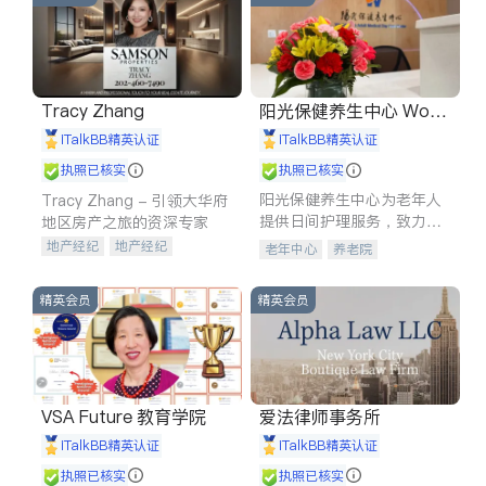
Tracy Zhang
阳光保健养生中心 World
shine
iTalkBB精英认证
iTalkBB精英认证
执照已核实
执照已核实
阳光保健养生中心为老年人
Tracy Zhang - 引领大华府
提供日间护理服务，致力于
地区房产之旅的资深专家
通过持续的护理创新来有效
地产经纪
地产经纪
老年中心
养老院
提升老年人的生活质量。
地产投资
商业地产
商铺租售
开发商建商
精英会员
精英会员
VSA Future 教育学院
爱法律师事务所
iTalkBB精英认证
iTalkBB精英认证
执照已核实
执照已核实