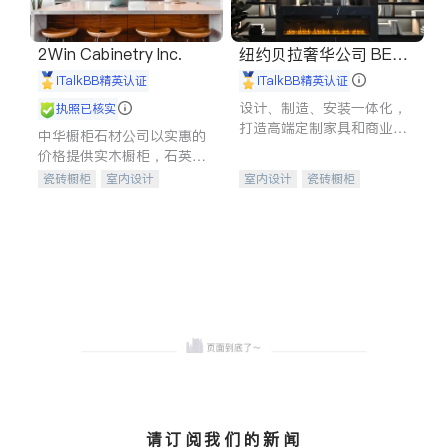
2Win Cabinetry Inc.
纽约贝拉奢华公司 BELL
A LUXE
iTalkBB精英认证
iTalkBB精英认证
设计、制造、安装一体化，
执照已核实
打造高端定制家具和商业空
中华橱柜石材公司以实惠的
间
价格提供实木橱柜，石英石
台面，多种优质不锈钢水
瓷砖橱柜
室内设计
室内设计
瓷砖橱柜
槽、水龙头与抽油烟机。品
建筑设计
卫浴洁具
卫浴洁具
地板建材
质厨房，家的选择。
室内装修
售前软装staging
室内装修
请订阅我们的新闻