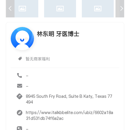
林东明 牙医博士
暂无商家福利
-
-
8945 South Fry Road, Suite B Katy, Texas 77
494
https://www.italkbbelite.com/ubiz/6602a18a
31d531db74f6a2ac
-