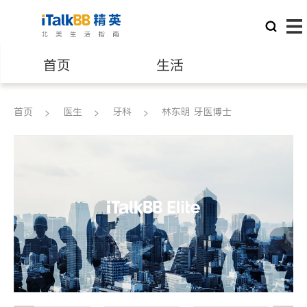
首页
生活
医生
律师
首页
医生
牙科
林东明 牙医博士
保险理财
房地产租售
建筑装修
教育
养老
非盈利组织