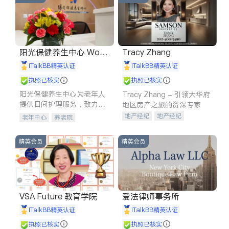
阳光保健养生中心 World
Tracy Zhang
shine
iTalkBB精英认证
iTalkBB精英认证
执照已核实
执照已核实
阳光保健养生中心为老年人
Tracy Zhang - 引领大华府
提供日间护理服务，致力于
地区房产之旅的资深专家
通过持续的护理创新来有效
地产经纪
地产经纪
老年中心
养老院
提升老年人的生活质量。
地产投资
商业地产
商铺租售
开发商建商
精英会员
精英会员
VSA Future 教育学院
爱法律师事务所
iTalkBB精英认证
iTalkBB精英认证
执照已核实
执照已核实