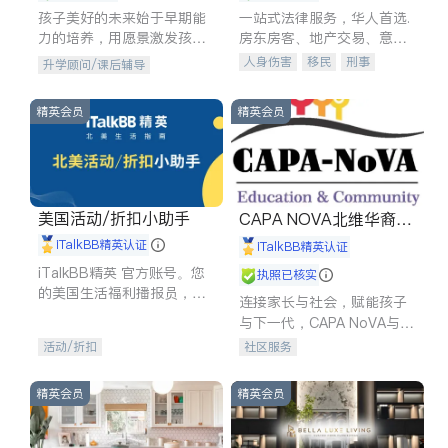
孩子美好的未来始于早期能
一站式法律服务，华人首选.
力的培养，用愿景激发孩子
房东房客、地产交易、意外
的学习潜力和动力。理念：
伤害、车祸重伤、商业诉
人身伤害
移民
刑事
升学顾问/课后辅导
拥有成长型心态是成功的基
讼、商标注册、移民信托、
车祸理赔
民事
房地产
石。
建筑合同、刑事案件全包办
信托/遗嘱
商业
商标注册
精英会员
精英会员
索赔
律师-其它
保释
美国活动/折扣小助手
CAPA NOVA北维华裔家
长会
iTalkBB精英认证
iTalkBB精英认证
iTalkBB精英 官方账号。您
执照已核实
的美国生活福利播报员，精
连接家长与社会，赋能孩子
选独家折扣、本地活动与专
与下一代，CAPA NoVA与您
业讲座，第一时间享受您的
携手建设包容、公平、充满
活动/折扣
社区服务
专属福利。
希望的社区。
精英会员
精英会员