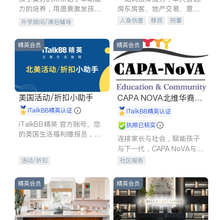
力的培养，用愿景激发孩子
房东房客、地产交易、意外
的学习潜力和动力。理念：
伤害、车祸重伤、商业诉
人身伤害
移民
刑事
升学顾问/课后辅导
拥有成长型心态是成功的基
讼、商标注册、移民信托、
车祸理赔
民事
房地产
石。
建筑合同、刑事案件全包办
信托/遗嘱
商业
商标注册
精英会员
精英会员
索赔
律师-其它
保释
美国活动/折扣小助手
CAPA NOVA北维华裔家
长会
iTalkBB精英认证
iTalkBB精英认证
iTalkBB精英 官方账号。您
执照已核实
的美国生活福利播报员，精
连接家长与社会，赋能孩子
选独家折扣、本地活动与专
与下一代，CAPA NoVA与您
业讲座，第一时间享受您的
携手建设包容、公平、充满
活动/折扣
社区服务
专属福利。
希望的社区。
精英会员
精英会员