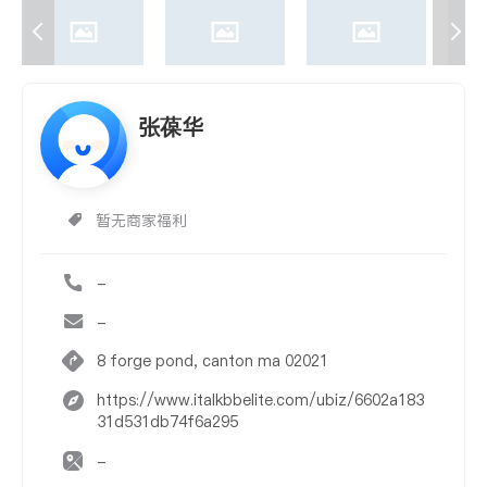
张葆华
暂无商家福利
-
-
8 forge pond, canton ma 02021
https://www.italkbbelite.com/ubiz/6602a183
31d531db74f6a295
-