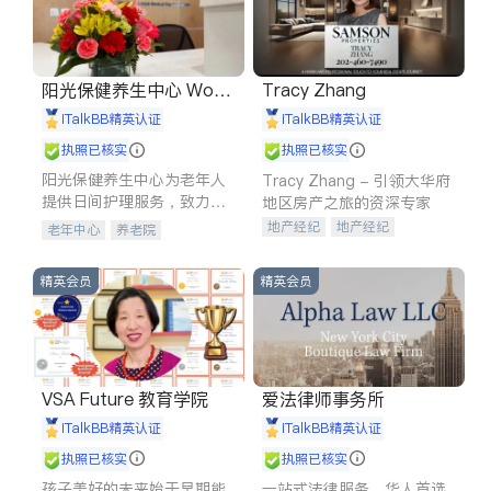
阳光保健养生中心 World
Tracy Zhang
shine
iTalkBB精英认证
iTalkBB精英认证
执照已核实
执照已核实
阳光保健养生中心为老年人
Tracy Zhang - 引领大华府
提供日间护理服务，致力于
地区房产之旅的资深专家
通过持续的护理创新来有效
地产经纪
地产经纪
老年中心
养老院
提升老年人的生活质量。
地产投资
商业地产
商铺租售
开发商建商
精英会员
精英会员
VSA Future 教育学院
爱法律师事务所
iTalkBB精英认证
iTalkBB精英认证
执照已核实
执照已核实
孩子美好的未来始于早期能
一站式法律服务，华人首选.