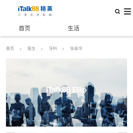
首页
生活
医生
律师
首页
医生
牙科
张葆华
保险理财
房地产租售
建筑装修
教育
养老
非盈利组织