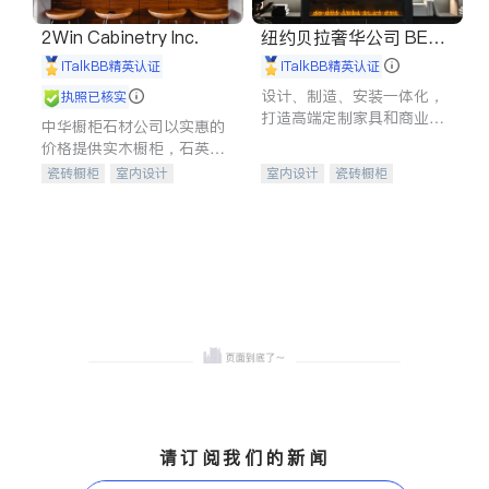
2Win Cabinetry Inc.
纽约贝拉奢华公司 BELL
A LUXE
iTalkBB精英认证
iTalkBB精英认证
设计、制造、安装一体化，
执照已核实
打造高端定制家具和商业空
中华橱柜石材公司以实惠的
间
价格提供实木橱柜，石英石
台面，多种优质不锈钢水
瓷砖橱柜
室内设计
室内设计
瓷砖橱柜
槽、水龙头与抽油烟机。品
建筑设计
卫浴洁具
卫浴洁具
地板建材
质厨房，家的选择。
室内装修
售前软装staging
室内装修
请订阅我们的新闻