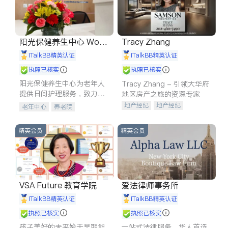
阳光保健养生中心 World
Tracy Zhang
shine
iTalkBB精英认证
iTalkBB精英认证
执照已核实
执照已核实
阳光保健养生中心为老年人
Tracy Zhang - 引领大华府
提供日间护理服务，致力于
地区房产之旅的资深专家
通过持续的护理创新来有效
地产经纪
地产经纪
老年中心
养老院
提升老年人的生活质量。
地产投资
商业地产
商铺租售
开发商建商
精英会员
精英会员
VSA Future 教育学院
爱法律师事务所
iTalkBB精英认证
iTalkBB精英认证
执照已核实
执照已核实
孩子美好的未来始于早期能
一站式法律服务，华人首选.