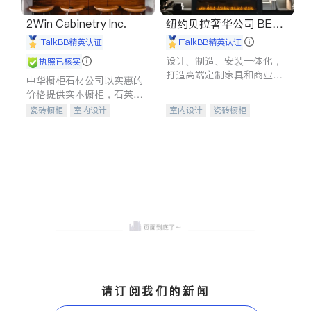
2Win Cabinetry Inc.
纽约贝拉奢华公司 BELL
A LUXE
iTalkBB精英认证
iTalkBB精英认证
设计、制造、安装一体化，
执照已核实
打造高端定制家具和商业空
中华橱柜石材公司以实惠的
间
价格提供实木橱柜，石英石
台面，多种优质不锈钢水
瓷砖橱柜
室内设计
室内设计
瓷砖橱柜
槽、水龙头与抽油烟机。品
建筑设计
卫浴洁具
卫浴洁具
地板建材
质厨房，家的选择。
室内装修
售前软装staging
室内装修
请订阅我们的新闻