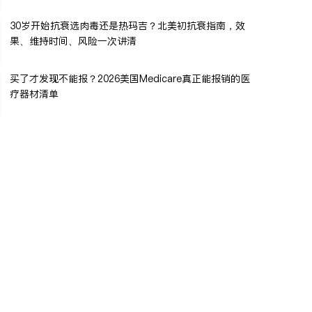
30岁开始抗衰选肉毒还是热玛吉？北美初抗衰指南，效
果、维持时间、风险一次讲清
买了才发现不能报？2026美国Medicare真正能报销的医
疗器材清单