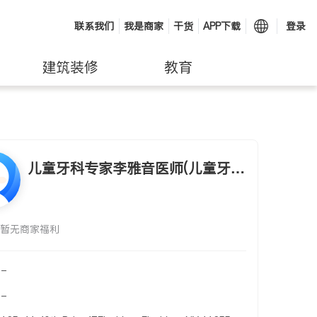
联系我们
我是商家
干货
APP下载
登录
建筑装修
教育
儿童牙科专家李雅音医师(儿童牙科
专家李雅音医师 YAR-YIN LEE, D.
D.S.)
暂无商家福利
-
-