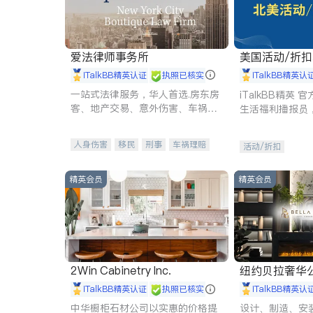
爱法律师事务所
美国活动/折
iTalkBB精英认证
执照已核实
iTalkBB精英认
一站式法律服务，华人首选.房东房
iTalkBB精英
客、地产交易、意外伤害、车祸重
生活福利播报员
伤、商业诉讼、商标注册、移民信
本地活动与专业
托、建筑合同、刑事案件全包办
受您的专属福利
人身伤害
移民
刑事
车祸理赔
活动/折扣
民事
房地产
信托/遗嘱
商业
商标注册
索赔
律师-其它
保释
精英会员
精英会员
2Win Cabinetry Inc.
纽约贝拉奢华公司 BELLA
E
iTalkBB精英认证
执照已核实
iTalkBB精英认
中华橱柜石材公司以实惠的价格提
设计、制造、安