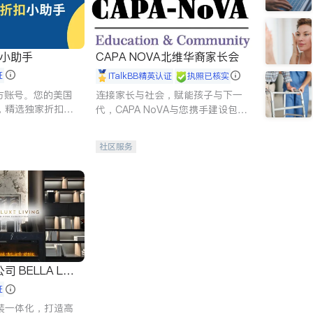
扣小助手
CAPA NOVA北维华裔家长会
证
iTalkBB精英认证
执照已核实
 官方账号。您的美国
连接家长与社会，赋能孩子与下一
，精选独家折扣、
代，CAPA NoVA与您携手建设包
讲座，第一时间享
容、公平、充满希望的社区。
。
社区服务
 LUX
证
装一体化，打造高