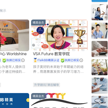
行展示
精英会员
Worldshine
VSA Future 教育学院
证
执照已核实
iTalkBB精英认证
执照已核实
心为老年人提供日
孩子美好的未来始于早期能力的培
力于通过持续的护
养，用愿景激发孩子的学习潜力和
升老年人的生活质
动力。理念：拥有成长型心态是成
功的基石。
升学顾问/课后辅导
精英会员