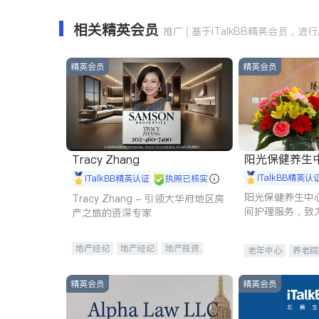
相关精英会员
推广 | 基于iTalkBB精英会员，进
精英会员
精英会员
阳光保健养生中心 
Tracy Zhang
iTalkBB精英认
iTalkBB精英认证
执照已核实
阳光保健养生中
Tracy Zhang - 引领大华府地区房
间护理服务，致
产之旅的资深专家
理创新来有效提
量。
地产经纪
地产经纪
地产投资
老年中心
养老院
商业地产
商铺租售
开发商建商
精英会员
精英会员