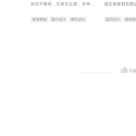
供实木橱柜，石英石台面，多种优
端定制家具和商
质不锈钢水槽、水龙头与抽油烟
机。品质厨房，家的选择。
瓷砖橱柜
室内设计
建筑设计
室内设计
瓷砖橱
卫浴洁具
室内装修
地板建材
售前软
室内装修