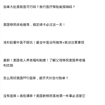
加拿大赴美就医可行吗？旅行医疗保险能报销吗？
美国移民体检推荐，搞定绿卡必过这一关！
洛杉矶看中医不踩坑！最全中医诊所推荐+就诊注意事项
最新！美国老人养老福利制度！了解父母移民美国养老福
利优势
怎么用好美国PPO医保，避开天价自付账单？
没有医保＝高危裸奔？美国新移民落地第一件事必须是它