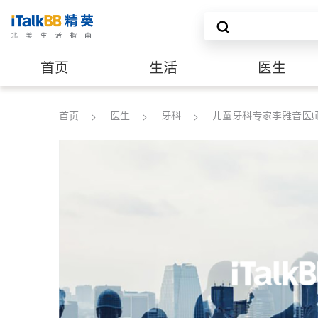
首页
生活
医生
养老
非盈利组织
首页
医生
牙科
儿童牙科专家李雅音医师(儿童