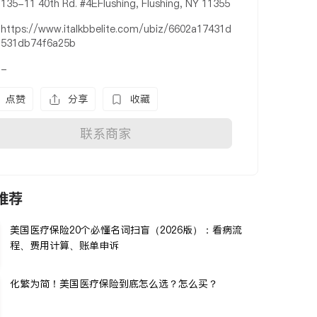
135-11 40th Rd. #4EFlushing, Flushing, NY 11355
https://www.italkbbelite.com/ubiz/6602a17431d
531db74f6a25b
-
点赞
分享
收藏
联系商家
推荐
美国医疗保险20个必懂名词扫盲（2026版）：看病流
程、费用计算、账单申诉
化繁为简！美国医疗保险到底怎么选？怎么买？