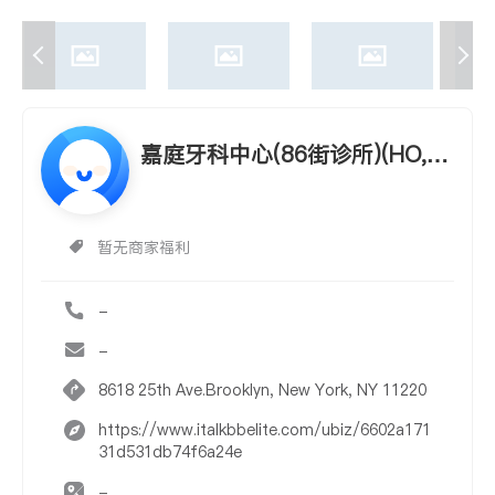
嘉庭牙科中心(86街诊所)(HO, K
ENNY, D.D.S.)
暂无商家福利
-
-
8618 25th Ave.Brooklyn, New York, NY 11220
https://www.italkbbelite.com/ubiz/6602a171
31d531db74f6a24e
-