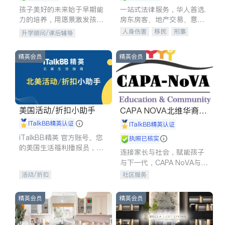
孩子美好的未来始于早期能
一站式法律服务，华人首选.
力的培养，用愿景激发孩子
房东房客、地产交易、意外
的学习潜力和动力。理念：
伤害、车祸重伤、商业诉
人身伤害
移民
刑事
升学顾问/课后辅导
拥有成长型心态是成功的基
讼、商标注册、移民信托、
车祸理赔
民事
房地产
石。
建筑合同、刑事案件全包办
信托/遗嘱
商业
商标注册
精英会员
精英会员
索赔
律师-其它
保释
美国活动/折扣小助手
CAPA NOVA北维华裔家
长会
iTalkBB精英认证
iTalkBB精英认证
iTalkBB精英 官方账号。您
执照已核实
的美国生活福利播报员，精
连接家长与社会，赋能孩子
选独家折扣、本地活动与专
与下一代，CAPA NoVA与您
业讲座，第一时间享受您的
携手建设包容、公平、充满
活动/折扣
社区服务
专属福利。
希望的社区。
精英会员
精英会员