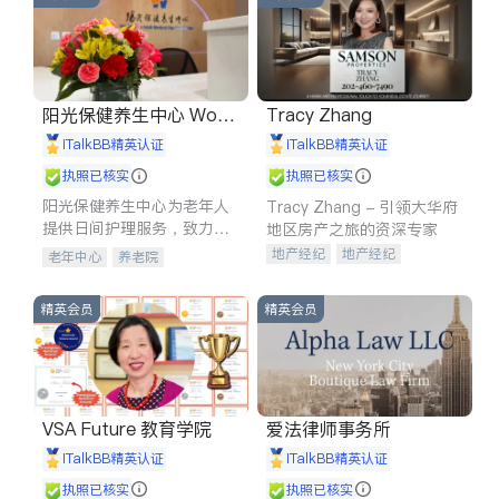
阳光保健养生中心 World
Tracy Zhang
shine
iTalkBB精英认证
iTalkBB精英认证
执照已核实
执照已核实
阳光保健养生中心为老年人
Tracy Zhang - 引领大华府
提供日间护理服务，致力于
地区房产之旅的资深专家
通过持续的护理创新来有效
地产经纪
地产经纪
老年中心
养老院
提升老年人的生活质量。
地产投资
商业地产
商铺租售
开发商建商
精英会员
精英会员
VSA Future 教育学院
爱法律师事务所
iTalkBB精英认证
iTalkBB精英认证
执照已核实
执照已核实