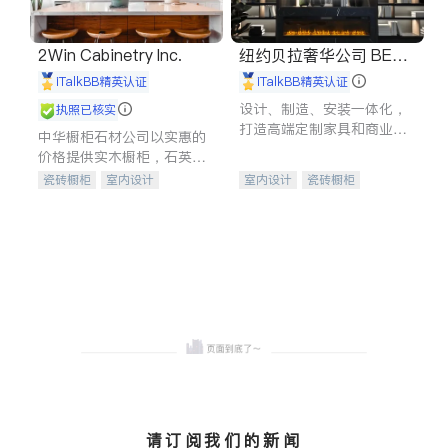
2Win Cabinetry Inc.
纽约贝拉奢华公司 BELL
A LUXE
iTalkBB精英认证
iTalkBB精英认证
设计、制造、安装一体化，
执照已核实
打造高端定制家具和商业空
中华橱柜石材公司以实惠的
间
价格提供实木橱柜，石英石
台面，多种优质不锈钢水
瓷砖橱柜
室内设计
室内设计
瓷砖橱柜
槽、水龙头与抽油烟机。品
建筑设计
卫浴洁具
卫浴洁具
地板建材
质厨房，家的选择。
室内装修
售前软装staging
室内装修
请订阅我们的新闻