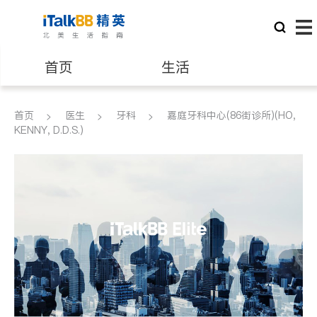
首页
生活
医生
律师
首页
医生
牙科
嘉庭牙科中心(86街诊所)(HO,
KENNY, D.D.S.)
保险理财
房地产租售
建筑装修
教育
养老
非盈利组织