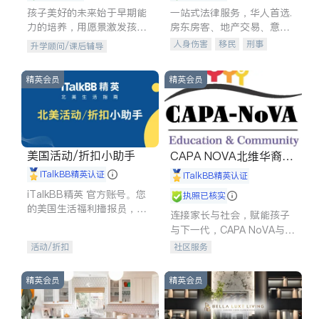
孩子美好的未来始于早期能
一站式法律服务，华人首选.
力的培养，用愿景激发孩子
房东房客、地产交易、意外
的学习潜力和动力。理念：
伤害、车祸重伤、商业诉
人身伤害
移民
刑事
升学顾问/课后辅导
拥有成长型心态是成功的基
讼、商标注册、移民信托、
车祸理赔
民事
房地产
石。
建筑合同、刑事案件全包办
信托/遗嘱
商业
商标注册
精英会员
精英会员
索赔
律师-其它
保释
美国活动/折扣小助手
CAPA NOVA北维华裔家
长会
iTalkBB精英认证
iTalkBB精英认证
iTalkBB精英 官方账号。您
执照已核实
的美国生活福利播报员，精
连接家长与社会，赋能孩子
选独家折扣、本地活动与专
与下一代，CAPA NoVA与您
业讲座，第一时间享受您的
携手建设包容、公平、充满
活动/折扣
社区服务
专属福利。
希望的社区。
精英会员
精英会员