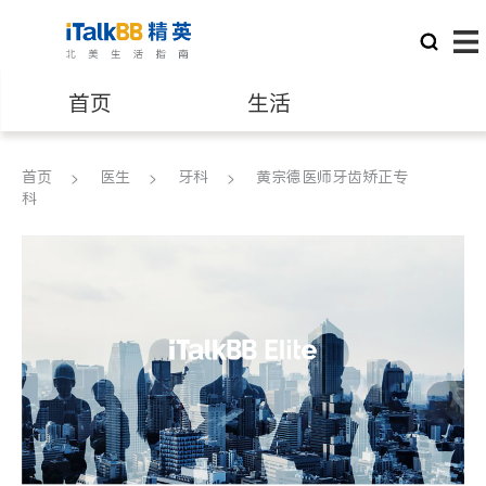
首页
生活
医生
律师
首页
医生
牙科
黄宗德医师牙齿矫正专
科
保险理财
房地产租售
建筑装修
教育
养老
非盈利组织