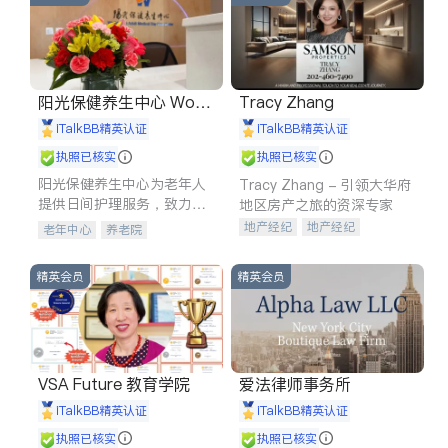
阳光保健养生中心 World
Tracy Zhang
shine
iTalkBB精英认证
iTalkBB精英认证
执照已核实
执照已核实
阳光保健养生中心为老年人
Tracy Zhang - 引领大华府
提供日间护理服务，致力于
地区房产之旅的资深专家
通过持续的护理创新来有效
地产经纪
地产经纪
老年中心
养老院
提升老年人的生活质量。
地产投资
商业地产
商铺租售
开发商建商
精英会员
精英会员
VSA Future 教育学院
爱法律师事务所
iTalkBB精英认证
iTalkBB精英认证
执照已核实
执照已核实