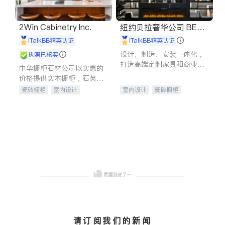
2Win Cabinetry Inc.
纽约贝拉奢华公司 BELL
A LUXE
iTalkBB精英认证
iTalkBB精英认证
设计、制造、安装一体化，
执照已核实
打造高端定制家具和商业空
中华橱柜石材公司以实惠的
间
价格提供实木橱柜，石英石
台面，多种优质不锈钢水
瓷砖橱柜
室内设计
室内设计
瓷砖橱柜
槽、水龙头与抽油烟机。品
建筑设计
卫浴洁具
卫浴洁具
地板建材
质厨房，家的选择。
室内装修
售前软装staging
室内装修
请订阅我们的新闻