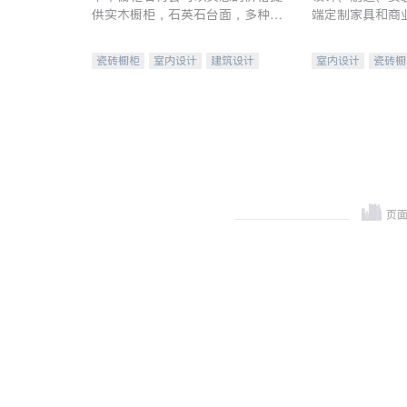
供实木橱柜，石英石台面，多种优
端定制家具和商
质不锈钢水槽、水龙头与抽油烟
机。品质厨房，家的选择。
瓷砖橱柜
室内设计
建筑设计
室内设计
瓷砖橱
卫浴洁具
室内装修
地板建材
售前软
室内装修