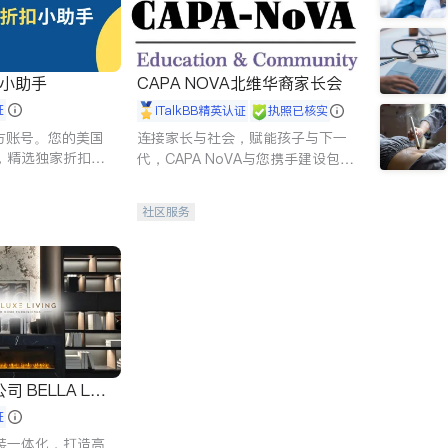
扣小助手
CAPA NOVA北维华裔家长会
证
iTalkBB精英认证
执照已核实
 官方账号。您的美国
连接家长与社会，赋能孩子与下一
，精选独家折扣、
代，CAPA NoVA与您携手建设包
讲座，第一时间享
容、公平、充满希望的社区。
。
社区服务
 LUX
证
装一体化，打造高