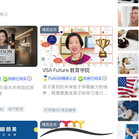
行展示
精英会员
VSA Future 教育学院
iTalkBB精英认证
执照已核实
证
执照已核实
孩子美好的未来始于早期能力的培
g - 引领大华府地区房
养，用愿景激发孩子的学习潜力和
家
动力。理念：拥有成长型心态是成
功的基石。
纪
地产投资
升学顾问/课后辅导
租售
开发商建商
精英会员