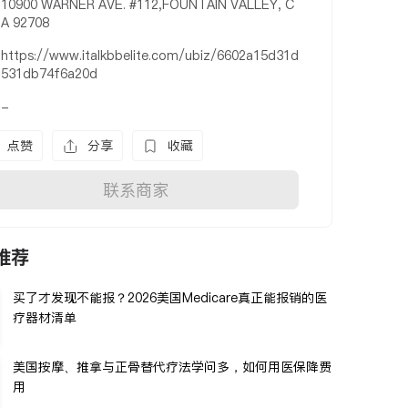
10900 WARNER AVE. #112,FOUNTAIN VALLEY, C
A 92708
https://www.italkbbelite.com/ubiz/6602a15d31d
531db74f6a20d
-
点赞
分享
收藏
联系商家
推荐
买了才发现不能报？2026美国Medicare真正能报销的医
疗器材清单
美国按摩、推拿与正骨替代疗法学问多，如何用医保降费
用