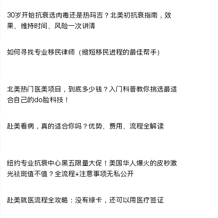
30岁开始抗衰选肉毒还是热玛吉？北美初抗衰指南，效
果、维持时间、风险一次讲清
如何寻找专业移民律师（缩短移民进程的最佳帮手）
北美热门医美项目，到底多少钱？入门科普教你挑选最适
合自己的do脸科技！
赴美看病，真的适合你吗？优势、费用、流程全解读
纽约专业抗衰中心黑五限量大促！美国华人爆火的皮秒激
光祛斑值不值？全流程+注意事项无私公开
赴美就医流程全攻略：没有绿卡，还可以用医疗签证