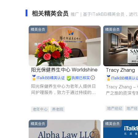
相关精英会员
推广 | 基于iTalkBB精英会员，进
精英会员
精英会员
阳光保健养生中心 Worldshine
Tracy Zhang
iTalkBB精英认证
执照已核实
iTalkBB精英认
阳光保健养生中心为老年人提供日
Tracy Zhan
间护理服务，致力于通过持续的护
产之旅的资深专
理创新来有效提升老年人的生活质
量。
地产经纪
地产经
老年中心
养老院
商业地产
商铺
精英会员
精英会员