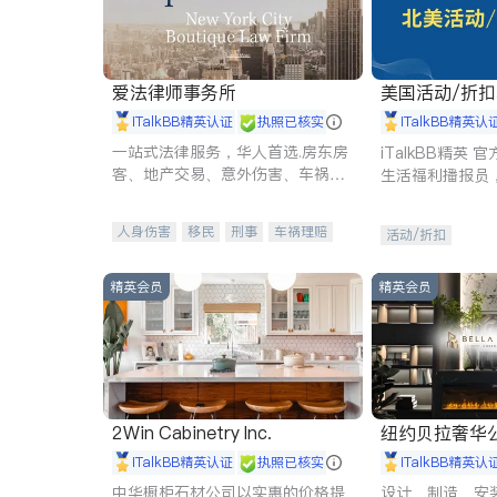
爱法律师事务所
美国活动/折
iTalkBB精英认证
执照已核实
iTalkBB精英认
一站式法律服务，华人首选.房东房
iTalkBB精英
客、地产交易、意外伤害、车祸重
生活福利播报员
伤、商业诉讼、商标注册、移民信
本地活动与专业
托、建筑合同、刑事案件全包办
受您的专属福利
人身伤害
移民
刑事
车祸理赔
活动/折扣
民事
房地产
信托/遗嘱
商业
商标注册
索赔
律师-其它
保释
精英会员
精英会员
2Win Cabinetry Inc.
纽约贝拉奢华公司 BELLA
E
iTalkBB精英认证
执照已核实
iTalkBB精英认
中华橱柜石材公司以实惠的价格提
设计、制造、安