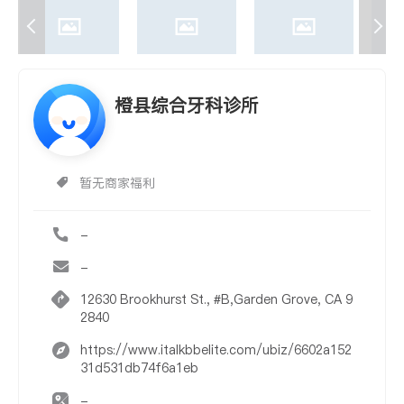
橙县综合牙科诊所
暂无商家福利
-
-
12630 Brookhurst St., #B,Garden Grove, CA 9
2840
https://www.italkbbelite.com/ubiz/6602a152
31d531db74f6a1eb
-