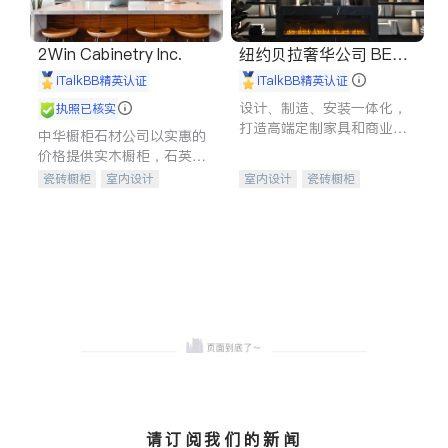
2Win Cabinetry Inc.
纽约贝拉奢华公司 BELL
A LUXE
iTalkBB精英认证
iTalkBB精英认证
设计、制造、安装一体化，
执照已核实
打造高端定制家具和商业空
中华橱柜石材公司以实惠的
间
价格提供实木橱柜，石英石
台面，多种优质不锈钢水
瓷砖橱柜
室内设计
室内设计
瓷砖橱柜
槽、水龙头与抽油烟机。品
建筑设计
卫浴洁具
卫浴洁具
地板建材
质厨房，家的选择。
室内装修
售前软装staging
室内装修
请订阅我们的新闻