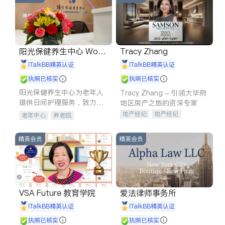
阳光保健养生中心 World
Tracy Zhang
shine
iTalkBB精英认证
iTalkBB精英认证
执照已核实
执照已核实
阳光保健养生中心为老年人
Tracy Zhang - 引领大华府
提供日间护理服务，致力于
地区房产之旅的资深专家
通过持续的护理创新来有效
地产经纪
地产经纪
老年中心
养老院
提升老年人的生活质量。
地产投资
商业地产
商铺租售
开发商建商
精英会员
精英会员
VSA Future 教育学院
爱法律师事务所
iTalkBB精英认证
iTalkBB精英认证
执照已核实
执照已核实