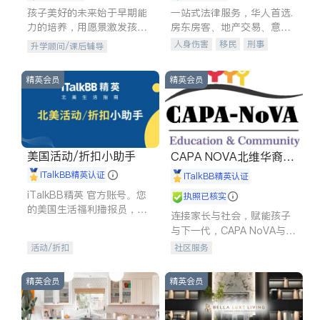
孩子美好的未来始于早期能
一站式法律服务，华人首选.
力的培养，用愿景激发孩子
房东房客、地产交易、意外
的学习潜力和动力。理念：
伤害、车祸重伤、商业诉
人身伤害
移民
刑事
升学顾问/课后辅导
拥有成长型心态是成功的基
讼、商标注册、移民信托、
车祸理赔
民事
房地产
石。
建筑合同、刑事案件全包办
信托/遗嘱
商业
商标注册
精英会员
精英会员
索赔
律师-其它
保释
美国活动/折扣小助手
CAPA NOVA北维华裔家
长会
iTalkBB精英认证
iTalkBB精英认证
iTalkBB精英 官方账号。您
执照已核实
的美国生活福利播报员，精
连接家长与社会，赋能孩子
选独家折扣、本地活动与专
与下一代，CAPA NoVA与您
业讲座，第一时间享受您的
携手建设包容、公平、充满
活动/折扣
社区服务
专属福利。
希望的社区。
精英会员
精英会员