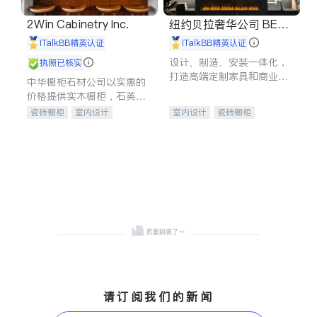
2Win Cabinetry Inc.
纽约贝拉奢华公司 BELL
A LUXE
iTalkBB精英认证
iTalkBB精英认证
设计、制造、安装一体化，
执照已核实
打造高端定制家具和商业空
中华橱柜石材公司以实惠的
间
价格提供实木橱柜，石英石
台面，多种优质不锈钢水
瓷砖橱柜
室内设计
室内设计
瓷砖橱柜
槽、水龙头与抽油烟机。品
建筑设计
卫浴洁具
卫浴洁具
地板建材
质厨房，家的选择。
室内装修
售前软装staging
室内装修
请订阅我们的新闻