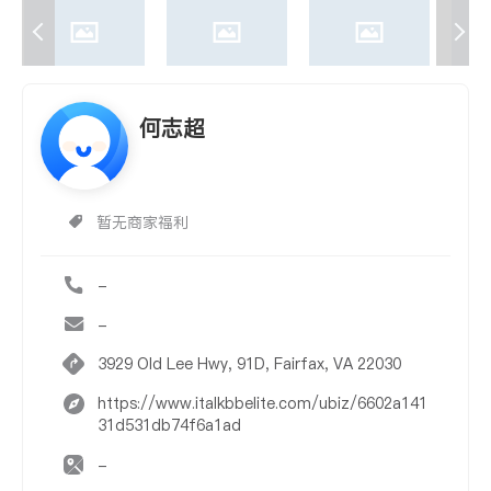
何志超
暂无商家福利
-
-
3929 Old Lee Hwy, 91D, Fairfax, VA 22030
https://www.italkbbelite.com/ubiz/6602a141
31d531db74f6a1ad
-