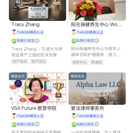
Tracy Zhang
阳光保健养生中心 World
shine
iTalkBB精英认证
iTalkBB精英认证
执照已核实
执照已核实
阳光保健养生中心为老年人
Tracy Zhang - 引领大华府
提供日间护理服务，致力于
地区房产之旅的资深专家
通过持续的护理创新来有效
地产经纪
地产经纪
老年中心
养老院
提升老年人的生活质量。
地产投资
商业地产
商铺租售
开发商建商
精英会员
精英会员
VSA Future 教育学院
爱法律师事务所
iTalkBB精英认证
iTalkBB精英认证
执照已核实
执照已核实
孩子美好的未来始于早期能
一站式法律服务，华人首选.