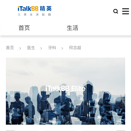
首页
生活
医生
律师
首页
医生
牙科
何志超
保险理财
房地产租售
建筑装修
教育
养老
非盈利组织