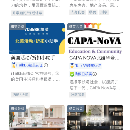
力的培养，用愿景激发孩子
房东房客、地产交易、意外
的学习潜力和动力。理念：
伤害、车祸重伤、商业诉
人身伤害
移民
刑事
升学顾问/课后辅导
拥有成长型心态是成功的基
讼、商标注册、移民信托、
车祸理赔
民事
房地产
石。
建筑合同、刑事案件全包办
信托/遗嘱
商业
商标注册
精英会员
精英会员
索赔
律师-其它
保释
美国活动/折扣小助手
CAPA NOVA北维华裔家
长会
iTalkBB精英认证
iTalkBB精英认证
iTalkBB精英 官方账号。您
执照已核实
的美国生活福利播报员，精
连接家长与社会，赋能孩子
选独家折扣、本地活动与专
与下一代，CAPA NoVA与您
业讲座，第一时间享受您的
携手建设包容、公平、充满
活动/折扣
社区服务
专属福利。
希望的社区。
精英会员
精英会员