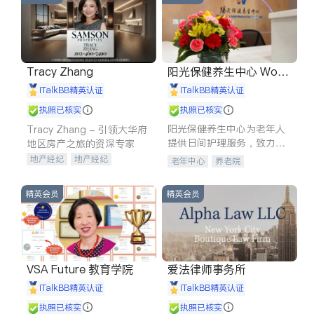
Tracy Zhang
阳光保健养生中心 World
shine
iTalkBB精英认证
iTalkBB精英认证
执照已核实
执照已核实
阳光保健养生中心为老年人
Tracy Zhang - 引领大华府
提供日间护理服务，致力于
地区房产之旅的资深专家
通过持续的护理创新来有效
地产经纪
地产经纪
老年中心
养老院
提升老年人的生活质量。
地产投资
商业地产
商铺租售
开发商建商
精英会员
精英会员
VSA Future 教育学院
爱法律师事务所
iTalkBB精英认证
iTalkBB精英认证
执照已核实
执照已核实