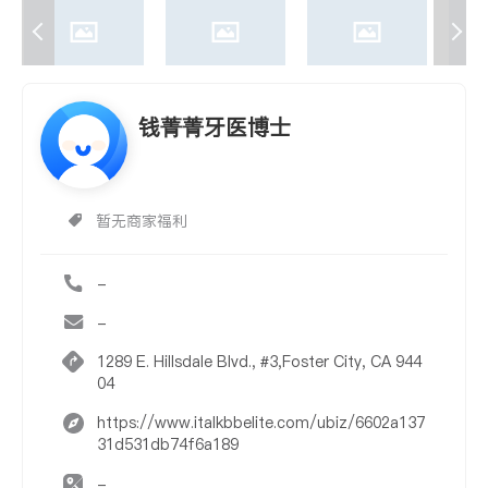
钱菁菁牙医博士
暂无商家福利
-
-
1289 E. Hillsdale Blvd., #3,Foster City, CA 944
04
https://www.italkbbelite.com/ubiz/6602a137
31d531db74f6a189
-