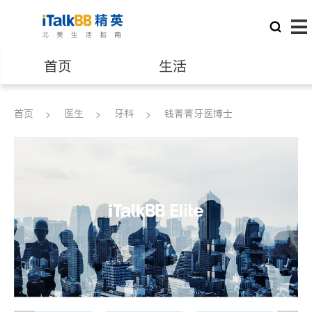
首页
生活
医生
律师
首页
医生
牙科
钱菁菁牙医博士
保险理财
房地产租售
建筑装修
教育
养老
非盈利组织