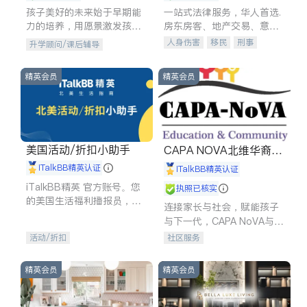
孩子美好的未来始于早期能
一站式法律服务，华人首选.
力的培养，用愿景激发孩子
房东房客、地产交易、意外
的学习潜力和动力。理念：
伤害、车祸重伤、商业诉
人身伤害
移民
刑事
升学顾问/课后辅导
拥有成长型心态是成功的基
讼、商标注册、移民信托、
车祸理赔
民事
房地产
石。
建筑合同、刑事案件全包办
信托/遗嘱
商业
商标注册
精英会员
精英会员
索赔
律师-其它
保释
美国活动/折扣小助手
CAPA NOVA北维华裔家
长会
iTalkBB精英认证
iTalkBB精英认证
iTalkBB精英 官方账号。您
执照已核实
的美国生活福利播报员，精
连接家长与社会，赋能孩子
选独家折扣、本地活动与专
与下一代，CAPA NoVA与您
业讲座，第一时间享受您的
携手建设包容、公平、充满
活动/折扣
社区服务
专属福利。
希望的社区。
精英会员
精英会员