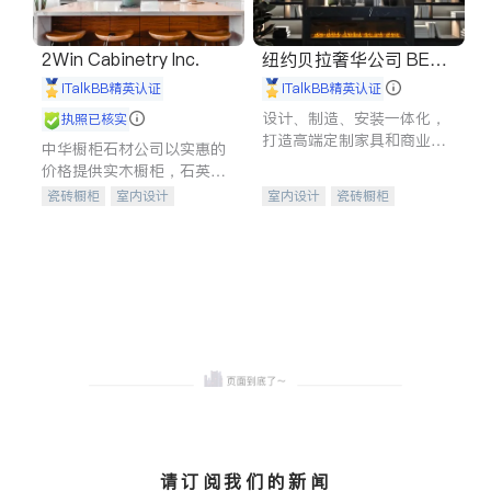
2Win Cabinetry Inc.
纽约贝拉奢华公司 BELL
A LUXE
iTalkBB精英认证
iTalkBB精英认证
设计、制造、安装一体化，
执照已核实
打造高端定制家具和商业空
中华橱柜石材公司以实惠的
间
价格提供实木橱柜，石英石
台面，多种优质不锈钢水
瓷砖橱柜
室内设计
室内设计
瓷砖橱柜
槽、水龙头与抽油烟机。品
建筑设计
卫浴洁具
卫浴洁具
地板建材
质厨房，家的选择。
室内装修
售前软装staging
室内装修
请订阅我们的新闻