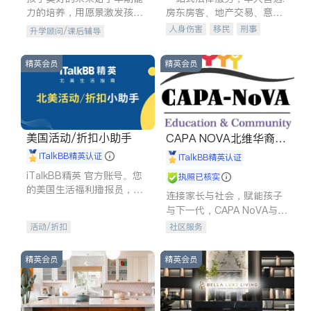
力的培养，用愿景激发孩子
房东房客、地产交易、意外
的学习潜力和动力。理念：
伤害、车祸重伤、商业诉
人身伤害
移民
刑事
升学顾问/课后辅导
拥有成长型心态是成功的基
讼、商标注册、移民信托、
车祸理赔
民事
房地产
石。
建筑合同、刑事案件全包办
信托/遗嘱
商业
商标注册
精英会员
精英会员
索赔
律师-其它
保释
美国活动/折扣小助手
CAPA NOVA北维华裔家
长会
iTalkBB精英认证
iTalkBB精英认证
iTalkBB精英 官方账号。您
执照已核实
的美国生活福利播报员，精
连接家长与社会，赋能孩子
选独家折扣、本地活动与专
与下一代，CAPA NoVA与您
业讲座，第一时间享受您的
携手建设包容、公平、充满
活动/折扣
社区服务
专属福利。
希望的社区。
精英会员
精英会员