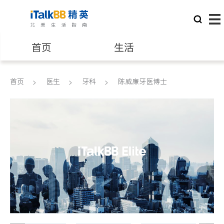
首页
生活
医生
律师
首页
医生
牙科
陈威廉牙医博士
保险理财
房地产租售
建筑装修
教育
养老
非盈利组织