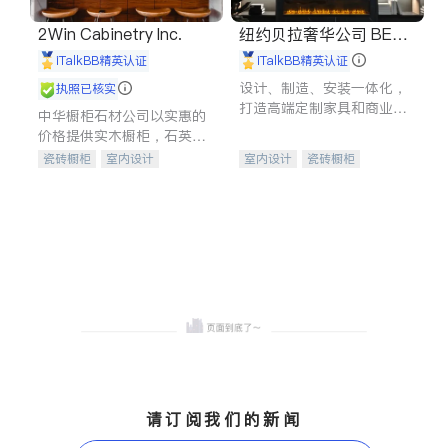
2Win Cabinetry Inc.
纽约贝拉奢华公司 BELL
A LUXE
iTalkBB精英认证
iTalkBB精英认证
设计、制造、安装一体化，
执照已核实
打造高端定制家具和商业空
中华橱柜石材公司以实惠的
间
价格提供实木橱柜，石英石
台面，多种优质不锈钢水
瓷砖橱柜
室内设计
室内设计
瓷砖橱柜
槽、水龙头与抽油烟机。品
建筑设计
卫浴洁具
卫浴洁具
地板建材
质厨房，家的选择。
室内装修
售前软装staging
室内装修
请订阅我们的新闻