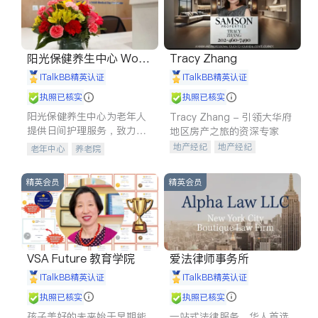
阳光保健养生中心 World
Tracy Zhang
shine
iTalkBB精英认证
iTalkBB精英认证
执照已核实
执照已核实
阳光保健养生中心为老年人
Tracy Zhang - 引领大华府
提供日间护理服务，致力于
地区房产之旅的资深专家
通过持续的护理创新来有效
地产经纪
地产经纪
老年中心
养老院
提升老年人的生活质量。
地产投资
商业地产
商铺租售
开发商建商
精英会员
精英会员
VSA Future 教育学院
爱法律师事务所
iTalkBB精英认证
iTalkBB精英认证
执照已核实
执照已核实
孩子美好的未来始于早期能
一站式法律服务，华人首选.