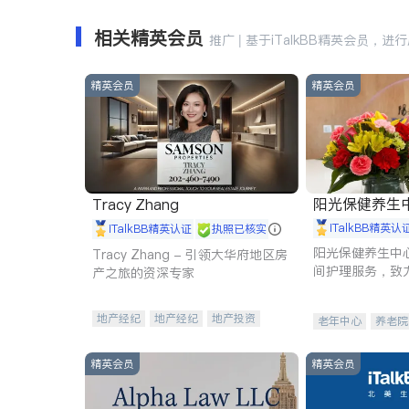
相关精英会员
推广 | 基于iTalkBB精英会员，进
精英会员
精英会员
阳光保健养生中心 
Tracy Zhang
iTalkBB精英认
iTalkBB精英认证
执照已核实
阳光保健养生中
Tracy Zhang - 引领大华府地区房
间护理服务，致
产之旅的资深专家
理创新来有效提
量。
地产经纪
地产经纪
地产投资
老年中心
养老院
商业地产
商铺租售
开发商建商
精英会员
精英会员