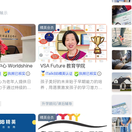
行展示
精英会员
Worldshine
VSA Future 教育学院
证
执照已核实
iTalkBB精英认证
执照已核实
心为老年人提供日
孩子美好的未来始于早期能力的培
力于通过持续的护
养，用愿景激发孩子的学习潜力和
升老年人的生活质
动力。理念：拥有成长型心态是成
功的基石。
升学顾问/课后辅导
精英会员