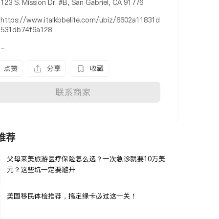
123 S. Mission Dr. #B, San Gabriel, CA 91776
https://www.italkbbelite.com/ubiz/6602a11831d
531db74f6a128
-
点赞
分享
收藏
联系商家
推荐
父母来美旅游医疗保险怎么选？一次急诊就要10万美
元？这些坑一定要避开
美国移民体检推荐，搞定绿卡必过这一关！