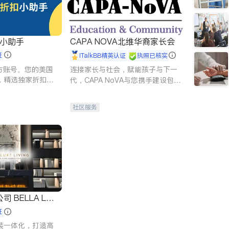
扣小助手
CAPA NOVA北维华裔家长会
证
iTalkBB精英认证
执照已核实
 官方账号。您的美国
连接家长与社会，赋能孩子与下一
，精选独家折扣、
代，CAPA NoVA与您携手建设包
讲座，第一时间享
容、公平、充满希望的社区。
。
社区服务
 LUX
证
装一体化，打造高