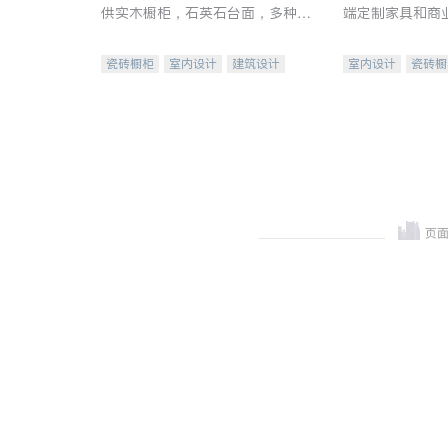
供实木橱柜，石英石台面，多种优
端定制家具和商
质不锈钢水槽、水龙头与抽油烟
机。品质厨房，家的选择。
瓷砖橱柜
室内设计
建筑设计
室内设计
瓷砖橱
卫浴洁具
室内装修
地板建材
售前软
室内装修