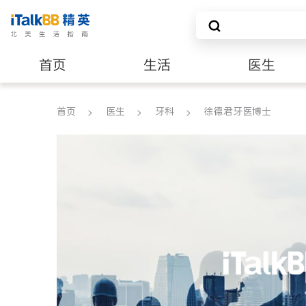
首页
生活
医生
养老
非盈利组织
首页
医生
牙科
徐德君牙医博士