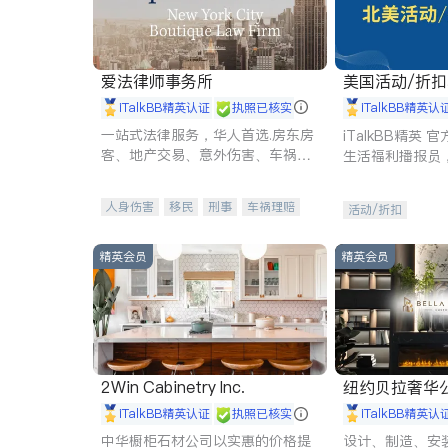
爱法律师事务所
美国活动/折
iTalkBB精英认证
执照已核实
iTalkBB精英认
一站式法律服务，华人首选.房东房
iTalkBB精英
客、地产交易、意外伤害、车祸重
生活福利播报员
伤、商业诉讼、商标注册、移民信
本地活动与专业
托、建筑合同、刑事案件全包办
受您的专属福利
人身伤害
移民
刑事
车祸理赔
活动/折扣
民事
房地产
信托/遗嘱
商业
商标注册
索赔
律师-其它
保释
精英会员
精英会员
2Win Cabinetry Inc.
纽约贝拉奢华公司 BELLA
E
iTalkBB精英认证
执照已核实
iTalkBB精英认
中华橱柜石材公司以实惠的价格提
设计、制造、安