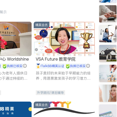
行展示
精英会员
Worldshine
VSA Future 教育学院
证
执照已核实
iTalkBB精英认证
执照已核实
心为老年人提供日
孩子美好的未来始于早期能力的培
力于通过持续的护
养，用愿景激发孩子的学习潜力和
升老年人的生活质
动力。理念：拥有成长型心态是成
功的基石。
升学顾问/课后辅导
精英会员