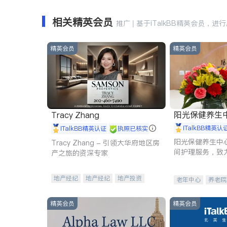
相关精英会员
推广 | 基于iTalkBB精英会员，进
精英会员
精英会员
阳光保健养生中心 
Tracy Zhang
iTalkBB精英认
iTalkBB精英认证
执照已核实
阳光保健养生中
Tracy Zhang - 引领大华府地区房
间护理服务，致
产之旅的资深专家
理创新来有效提
量。
地产经纪
地产经纪
地产投资
老年中心
养老院
商业地产
商铺租售
开发商建商
精英会员
精英会员