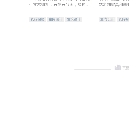
供实木橱柜，石英石台面，多种优
端定制家具和商
质不锈钢水槽、水龙头与抽油烟
机。品质厨房，家的选择。
瓷砖橱柜
室内设计
建筑设计
室内设计
瓷砖橱
卫浴洁具
室内装修
地板建材
售前软
室内装修