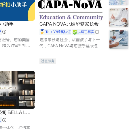
扣小助手
CAPA NOVA北维华裔家长会
证
iTalkBB精英认证
执照已核实
 官方账号。您的美国
连接家长与社会，赋能孩子与下一
，精选独家折扣、
代，CAPA NoVA与您携手建设包
讲座，第一时间享
容、公平、充满希望的社区。
。
社区服务
 LUX
证
装一体化，打造高