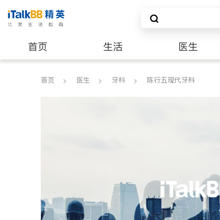
首页
生活
医生
养老
非盈利组织
首页
医生
牙科
陈行五现代牙科