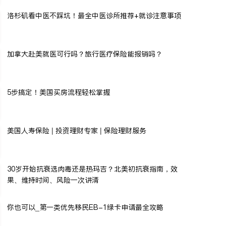
洛杉矶看中医不踩坑！最全中医诊所推荐+就诊注意事项
加拿大赴美就医可行吗？旅行医疗保险能报销吗？
5步搞定！美国买房流程轻松掌握
美国人寿保险 | 投资理财专家 | 保险理财服务
30岁开始抗衰选肉毒还是热玛吉？北美初抗衰指南，效
果、维持时间、风险一次讲清
你也可以_第一类优先移民EB-1绿卡申请最全攻略