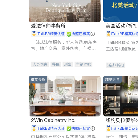
爱法律师事务所
美国活动/折
iTalkBB精英认证
执照已核实
iTalkBB精英认
一站式法律服务，华人首选.房东房
iTalkBB精英
客、地产交易、意外伤害、车祸重
生活福利播报员
伤、商业诉讼、商标注册、移民信
本地活动与专业
托、建筑合同、刑事案件全包办
受您的专属福利
人身伤害
移民
刑事
车祸理赔
活动/折扣
民事
房地产
信托/遗嘱
商业
商标注册
索赔
律师-其它
保释
精英会员
精英会员
2Win Cabinetry Inc.
纽约贝拉奢华公司 BELLA
E
iTalkBB精英认证
执照已核实
iTalkBB精英认
中华橱柜石材公司以实惠的价格提
设计、制造、安