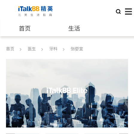
首页
生活
医生
律师
首页
医生
牙科
张嫈宜
保险理财
房地产租售
建筑装修
教育
养老
非盈利组织