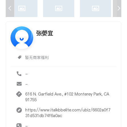
张嫈宜
暂无商家福利
-
-
616 N. Garfield Ave., #102 Monterey Park, CA
91755
https://www.italkbbelite.com/ubiz/6602a0f7
31d531db74f6a0ac
-