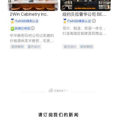
2Win Cabinetry Inc.
纽约贝拉奢华公司 BELL
A LUXE
iTalkBB精英认证
iTalkBB精英认证
设计、制造、安装一体化，
执照已核实
打造高端定制家具和商业空
中华橱柜石材公司以实惠的
间
价格提供实木橱柜，石英石
台面，多种优质不锈钢水
瓷砖橱柜
室内设计
室内设计
瓷砖橱柜
槽、水龙头与抽油烟机。品
建筑设计
卫浴洁具
卫浴洁具
地板建材
质厨房，家的选择。
室内装修
售前软装staging
室内装修
请订阅我们的新闻