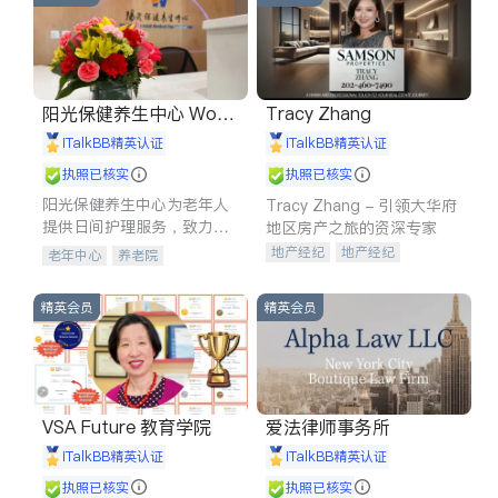
阳光保健养生中心 World
Tracy Zhang
shine
iTalkBB精英认证
iTalkBB精英认证
执照已核实
执照已核实
阳光保健养生中心为老年人
Tracy Zhang - 引领大华府
提供日间护理服务，致力于
地区房产之旅的资深专家
通过持续的护理创新来有效
地产经纪
地产经纪
老年中心
养老院
提升老年人的生活质量。
地产投资
商业地产
商铺租售
开发商建商
精英会员
精英会员
VSA Future 教育学院
爱法律师事务所
iTalkBB精英认证
iTalkBB精英认证
执照已核实
执照已核实