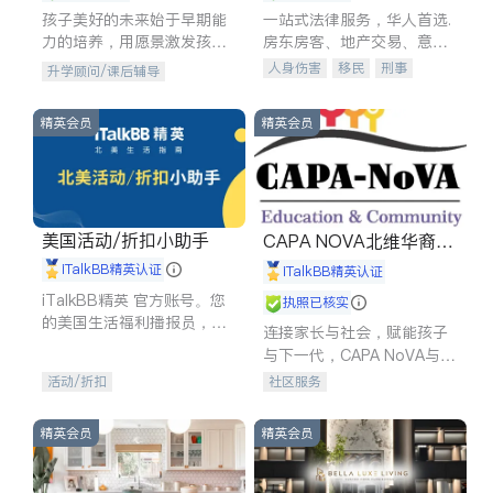
孩子美好的未来始于早期能
一站式法律服务，华人首选.
力的培养，用愿景激发孩子
房东房客、地产交易、意外
的学习潜力和动力。理念：
伤害、车祸重伤、商业诉
人身伤害
移民
刑事
升学顾问/课后辅导
拥有成长型心态是成功的基
讼、商标注册、移民信托、
车祸理赔
民事
房地产
石。
建筑合同、刑事案件全包办
信托/遗嘱
商业
商标注册
精英会员
精英会员
索赔
律师-其它
保释
美国活动/折扣小助手
CAPA NOVA北维华裔家
长会
iTalkBB精英认证
iTalkBB精英认证
iTalkBB精英 官方账号。您
执照已核实
的美国生活福利播报员，精
连接家长与社会，赋能孩子
选独家折扣、本地活动与专
与下一代，CAPA NoVA与您
业讲座，第一时间享受您的
携手建设包容、公平、充满
活动/折扣
社区服务
专属福利。
希望的社区。
精英会员
精英会员