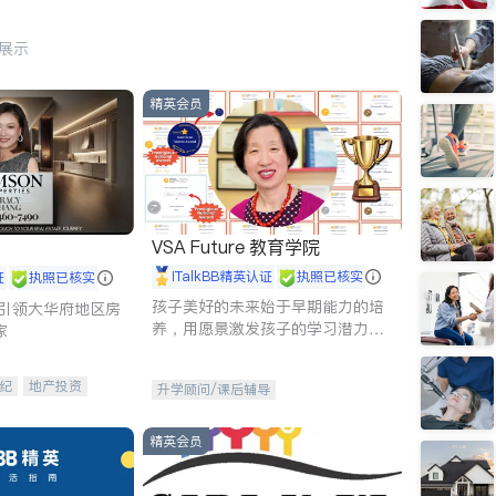
行展示
精英会员
VSA Future 教育学院
iTalkBB精英认证
执照已核实
证
执照已核实
孩子美好的未来始于早期能力的培
g - 引领大华府地区房
养，用愿景激发孩子的学习潜力和
家
动力。理念：拥有成长型心态是成
功的基石。
纪
地产投资
升学顾问/课后辅导
租售
开发商建商
精英会员