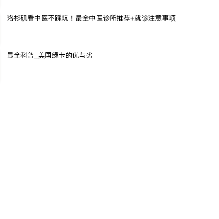
洛杉矶看中医不踩坑！最全中医诊所推荐+就诊注意事项
最全科普_美国绿卡的优与劣