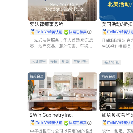
爱法律师事务所
美国活动/折
iTalkBB精英认证
执照已核实
iTalkBB精英认
一站式法律服务，华人首选.房东房
iTalkBB精英
客、地产交易、意外伤害、车祸重
生活福利播报员
伤、商业诉讼、商标注册、移民信
本地活动与专业
托、建筑合同、刑事案件全包办
受您的专属福利
人身伤害
移民
刑事
车祸理赔
活动/折扣
民事
房地产
信托/遗嘱
商业
商标注册
索赔
律师-其它
保释
精英会员
精英会员
2Win Cabinetry Inc.
纽约贝拉奢华公司 BELLA
E
iTalkBB精英认证
执照已核实
iTalkBB精英认
中华橱柜石材公司以实惠的价格提
设计、制造、安