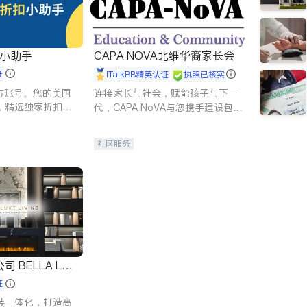
扣小助手
CAPA NOVA北维华裔家长会
证
iTalkBB精英认证
执照已核实
 官方账号。您的美国
连接家长与社会，赋能孩子与下一
，精选独家折扣、
代，CAPA NoVA与您携手建设包
讲座，第一时间享
容、公平、充满希望的社区。
。
社区服务
 LUX
证
装一体化，打造高