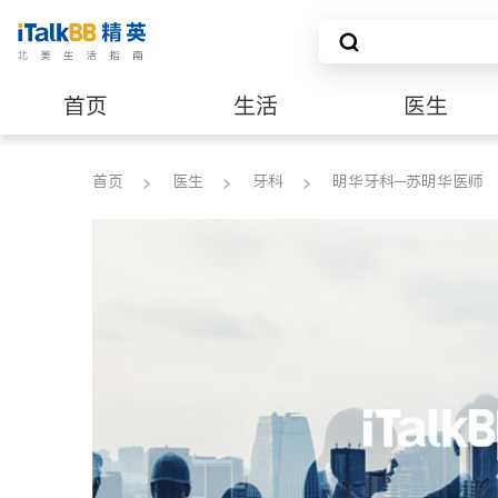
首页
生活
医生
养老
非盈利组织
首页
医生
牙科
明华牙科─苏明华医师