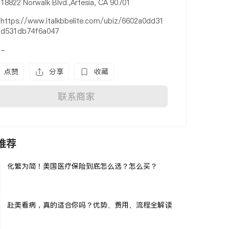
18822 Norwalk Blvd.,Artesia, CA 90701
https://www.italkbbelite.com/ubiz/6602a0dd31
d531db74f6a047
-
点赞
分享
收藏
联系商家
推荐
化繁为简！美国医疗保险到底怎么选？怎么买？
赴美看病，真的适合你吗？优势、费用、流程全解读