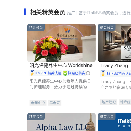
相关精英会员
推广 | 基于iTalkBB精英会员，进
精英会员
精英会员
阳光保健养生中心 Worldshine
Tracy Zhang
iTalkBB精英认证
执照已核实
iTalkBB精英认
阳光保健养生中心为老年人提供日
Tracy Zhan
间护理服务，致力于通过持续的护
产之旅的资深专
理创新来有效提升老年人的生活质
量。
地产经纪
地产经
老年中心
养老院
商业地产
商铺
精英会员
精英会员