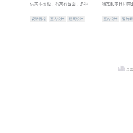
供实木橱柜，石英石台面，多种优
端定制家具和商
质不锈钢水槽、水龙头与抽油烟
机。品质厨房，家的选择。
瓷砖橱柜
室内设计
建筑设计
室内设计
瓷砖橱
卫浴洁具
室内装修
地板建材
售前软
室内装修