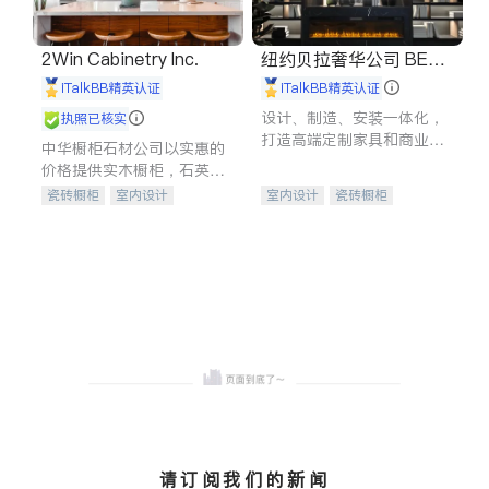
2Win Cabinetry Inc.
纽约贝拉奢华公司 BELL
A LUXE
iTalkBB精英认证
iTalkBB精英认证
设计、制造、安装一体化，
执照已核实
打造高端定制家具和商业空
中华橱柜石材公司以实惠的
间
价格提供实木橱柜，石英石
台面，多种优质不锈钢水
瓷砖橱柜
室内设计
室内设计
瓷砖橱柜
槽、水龙头与抽油烟机。品
建筑设计
卫浴洁具
卫浴洁具
地板建材
质厨房，家的选择。
室内装修
售前软装staging
室内装修
请订阅我们的新闻