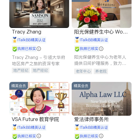
Tracy Zhang
阳光保健养生中心 World
shine
iTalkBB精英认证
iTalkBB精英认证
执照已核实
执照已核实
阳光保健养生中心为老年人
Tracy Zhang - 引领大华府
提供日间护理服务，致力于
地区房产之旅的资深专家
通过持续的护理创新来有效
地产经纪
地产经纪
老年中心
养老院
提升老年人的生活质量。
地产投资
商业地产
商铺租售
开发商建商
精英会员
精英会员
VSA Future 教育学院
爱法律师事务所
iTalkBB精英认证
iTalkBB精英认证
执照已核实
执照已核实