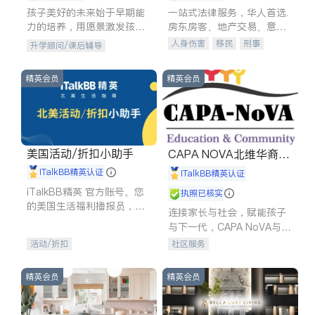
孩子美好的未来始于早期能
一站式法律服务，华人首选.
力的培养，用愿景激发孩子
房东房客、地产交易、意外
的学习潜力和动力。理念：
伤害、车祸重伤、商业诉
人身伤害
移民
刑事
升学顾问/课后辅导
拥有成长型心态是成功的基
讼、商标注册、移民信托、
车祸理赔
民事
房地产
石。
建筑合同、刑事案件全包办
信托/遗嘱
商业
商标注册
精英会员
精英会员
索赔
律师-其它
保释
美国活动/折扣小助手
CAPA NOVA北维华裔家
长会
iTalkBB精英认证
iTalkBB精英认证
iTalkBB精英 官方账号。您
执照已核实
的美国生活福利播报员，精
连接家长与社会，赋能孩子
选独家折扣、本地活动与专
与下一代，CAPA NoVA与您
业讲座，第一时间享受您的
携手建设包容、公平、充满
活动/折扣
社区服务
专属福利。
希望的社区。
精英会员
精英会员