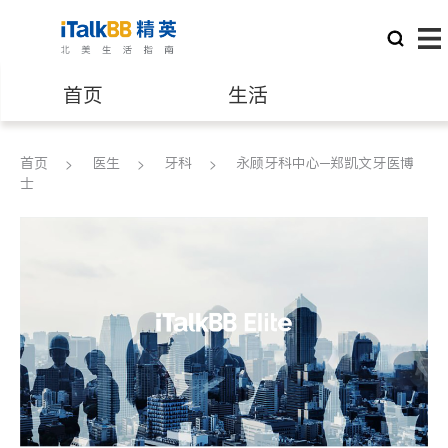
首页
生活
医生
律师
首页
医生
牙科
永顾牙科中心─郑凯文牙医博
士
保险理财
房地产租售
建筑装修
教育
养老
非盈利组织