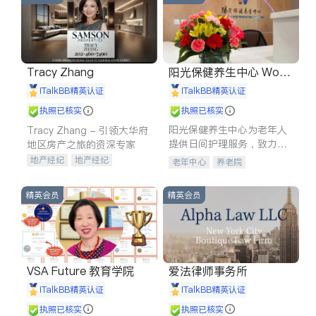
Tracy Zhang
阳光保健养生中心 World
shine
iTalkBB精英认证
iTalkBB精英认证
执照已核实
执照已核实
阳光保健养生中心为老年人
Tracy Zhang - 引领大华府
提供日间护理服务，致力于
地区房产之旅的资深专家
通过持续的护理创新来有效
地产经纪
地产经纪
老年中心
养老院
提升老年人的生活质量。
地产投资
商业地产
商铺租售
开发商建商
精英会员
精英会员
VSA Future 教育学院
爱法律师事务所
iTalkBB精英认证
iTalkBB精英认证
执照已核实
执照已核实