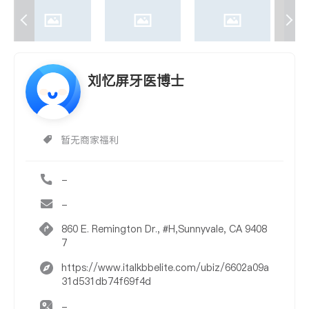
刘忆屏牙医博士
暂无商家福利
-
-
860 E. Remington Dr., #H,Sunnyvale, CA 9408
7
https://www.italkbbelite.com/ubiz/6602a09a
31d531db74f69f4d
-