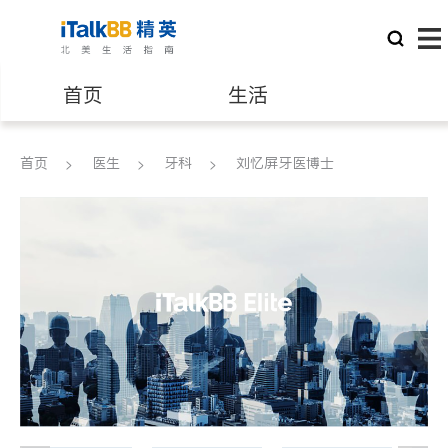
首页
生活
医生
律师
首页
医生
牙科
刘忆屏牙医博士
保险理财
房地产租售
建筑装修
教育
养老
非盈利组织