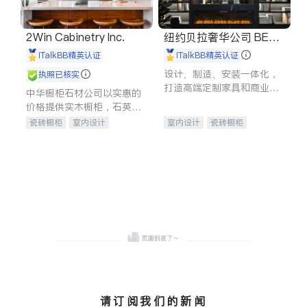
2Win Cabinetry Inc.
纽约贝拉奢华公司 BELL
A LUXE
iTalkBB精英认证
iTalkBB精英认证
设计、制造、安装一体化，
执照已核实
打造高端定制家具和商业空
中华橱柜石材公司以实惠的
间
价格提供实木橱柜，石英石
台面，多种优质不锈钢水
瓷砖橱柜
室内设计
室内设计
瓷砖橱柜
槽、水龙头与抽油烟机。品
建筑设计
卫浴洁具
卫浴洁具
地板建材
质厨房，家的选择。
室内装修
售前软装staging
室内装修
请订阅我们的新闻