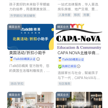
孩子美好的未来始于早期能
一站式法律服务，华人首选.
力的培养，用愿景激发孩子
房东房客、地产交易、意外
的学习潜力和动力。理念：
伤害、车祸重伤、商业诉
人身伤害
移民
刑事
升学顾问/课后辅导
拥有成长型心态是成功的基
讼、商标注册、移民信托、
车祸理赔
民事
房地产
石。
建筑合同、刑事案件全包办
信托/遗嘱
商业
商标注册
精英会员
精英会员
索赔
律师-其它
保释
美国活动/折扣小助手
CAPA NOVA北维华裔家
长会
iTalkBB精英认证
iTalkBB精英认证
iTalkBB精英 官方账号。您
执照已核实
的美国生活福利播报员，精
连接家长与社会，赋能孩子
选独家折扣、本地活动与专
与下一代，CAPA NoVA与您
业讲座，第一时间享受您的
携手建设包容、公平、充满
活动/折扣
社区服务
专属福利。
希望的社区。
精英会员
精英会员