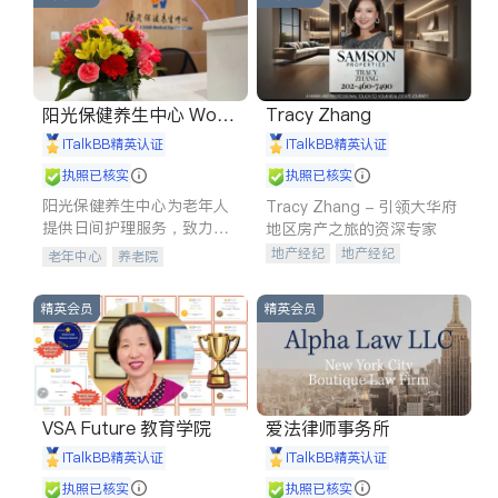
阳光保健养生中心 World
Tracy Zhang
shine
iTalkBB精英认证
iTalkBB精英认证
执照已核实
执照已核实
阳光保健养生中心为老年人
Tracy Zhang - 引领大华府
提供日间护理服务，致力于
地区房产之旅的资深专家
通过持续的护理创新来有效
地产经纪
地产经纪
老年中心
养老院
提升老年人的生活质量。
地产投资
商业地产
商铺租售
开发商建商
精英会员
精英会员
VSA Future 教育学院
爱法律师事务所
iTalkBB精英认证
iTalkBB精英认证
执照已核实
执照已核实