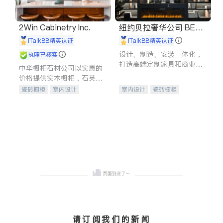
2Win Cabinetry Inc.
纽约贝拉奢华公司 BELL
A LUXE
iTalkBB精英认证
iTalkBB精英认证
设计、制造、安装一体化，
执照已核实
打造高端定制家具和商业空
中华橱柜石材公司以实惠的
间
价格提供实木橱柜，石英石
台面，多种优质不锈钢水
瓷砖橱柜
室内设计
室内设计
瓷砖橱柜
槽、水龙头与抽油烟机。品
建筑设计
卫浴洁具
卫浴洁具
地板建材
质厨房，家的选择。
室内装修
售前软装staging
室内装修
请订阅我们的新闻