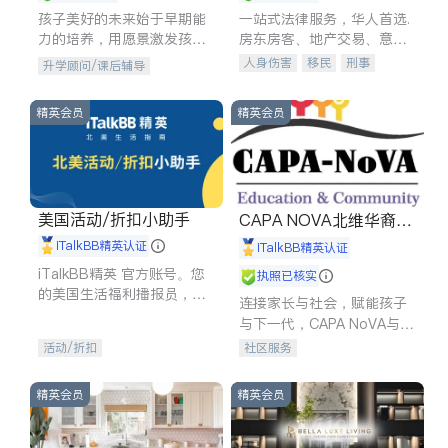
孩子美好的未来始于早期能
一站式法律服务，华人首选.
力的培养，用愿景激发孩子
房东房客、地产交易、意外
的学习潜力和动力。理念：
伤害、车祸重伤、商业诉
人身伤害
移民
刑事
升学顾问/课后辅导
拥有成长型心态是成功的基
讼、商标注册、移民信托、
车祸理赔
民事
房地产
石。
建筑合同、刑事案件全包办
信托/遗嘱
商业
商标注册
精英会员
精英会员
索赔
律师-其它
保释
美国活动/折扣小助手
CAPA NOVA北维华裔家
长会
iTalkBB精英认证
iTalkBB精英认证
iTalkBB精英 官方账号。您
执照已核实
的美国生活福利播报员，精
连接家长与社会，赋能孩子
选独家折扣、本地活动与专
与下一代，CAPA NoVA与您
业讲座，第一时间享受您的
携手建设包容、公平、充满
活动/折扣
社区服务
专属福利。
希望的社区。
精英会员
精英会员