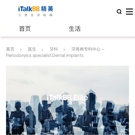
首页
生活
医生
律师
首页
医生
牙科
牙周病专科中心 -
Periodonyics specialist.Dental implants
保险理财
房地产租售
建筑装修
教育
养老
非盈利组织