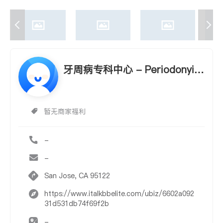
牙周病专科中心 - Periodonyics
specialist.Dental implants
暂无商家福利
-
-
San Jose, CA 95122
https://www.italkbbelite.com/ubiz/6602a092
31d531db74f69f2b
-