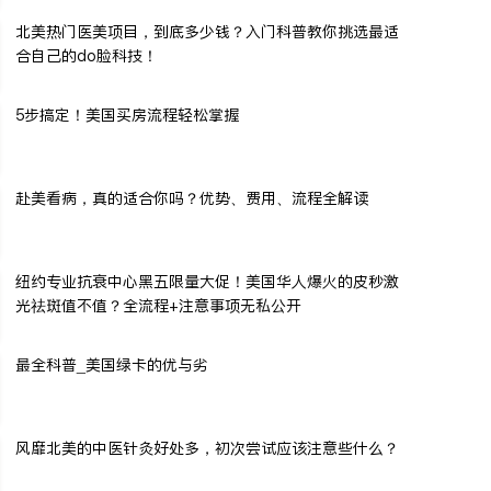
北美热门医美项目，到底多少钱？入门科普教你挑选最适
合自己的do脸科技！
5步搞定！美国买房流程轻松掌握
赴美看病，真的适合你吗？优势、费用、流程全解读
纽约专业抗衰中心黑五限量大促！美国华人爆火的皮秒激
光祛斑值不值？全流程+注意事项无私公开
最全科普_美国绿卡的优与劣
风靡北美的中医针灸好处多，初次尝试应该注意些什么？