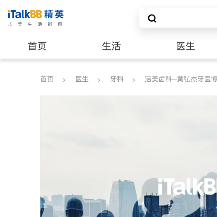
首页
生活
医生
养老
非盈利组织
首页
医生
牙科
洁美齿科─黄弘杰牙医