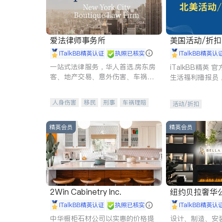
爱法律师事务所
美国活动/折
iTalkBB精英认证
执照已核实
iTalkBB精英认
一站式法律服务，华人首选.房东房
iTalkBB精英
客、地产交易、意外伤害、车祸重
生活福利播报员
伤、商业诉讼、商标注册、移民信
本地活动与专业
托、建筑合同、刑事案件全包办
受您的专属福利
人身伤害
移民
刑事
车祸理赔
活动/折扣
民事
房地产
信托/遗嘱
商业
商标注册
索赔
律师-其它
保释
精英会员
精英会员
2Win Cabinetry Inc.
纽约贝拉奢华公司 BELLA
E
iTalkBB精英认证
执照已核实
iTalkBB精英认
中华橱柜石材公司以实惠的价格提
设计、制造、安