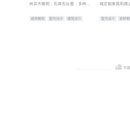
供实木橱柜，石英石台面，多种优
端定制家具和商
质不锈钢水槽、水龙头与抽油烟
机。品质厨房，家的选择。
瓷砖橱柜
室内设计
建筑设计
室内设计
瓷砖橱
卫浴洁具
室内装修
地板建材
售前软
室内装修