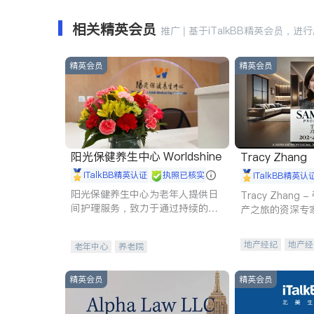
相关精英会员
推广 | 基于iTalkBB精英会员，进
精英会员
精英会员
阳光保健养生中心 Worldshine
Tracy Zhang
iTalkBB精英认证
执照已核实
iTalkBB精英认
阳光保健养生中心为老年人提供日
Tracy Zhan
间护理服务，致力于通过持续的护
产之旅的资深专
理创新来有效提升老年人的生活质
量。
地产经纪
地产经
老年中心
养老院
商业地产
商铺
精英会员
精英会员