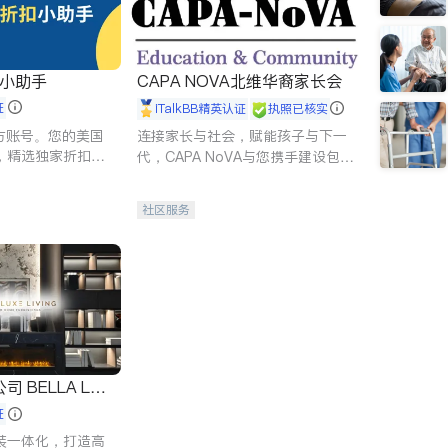
扣小助手
CAPA NOVA北维华裔家长会
证
iTalkBB精英认证
执照已核实
 官方账号。您的美国
连接家长与社会，赋能孩子与下一
，精选独家折扣、
代，CAPA NoVA与您携手建设包
讲座，第一时间享
容、公平、充满希望的社区。
。
社区服务
 LUX
证
装一体化，打造高