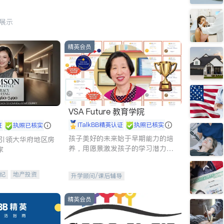
行展示
精英会员
VSA Future 教育学院
iTalkBB精英认证
执照已核实
证
执照已核实
孩子美好的未来始于早期能力的培
g - 引领大华府地区房
养，用愿景激发孩子的学习潜力和
家
动力。理念：拥有成长型心态是成
功的基石。
纪
地产投资
升学顾问/课后辅导
租售
开发商建商
精英会员