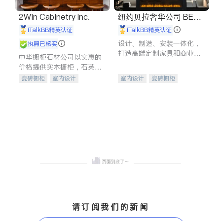
2Win Cabinetry Inc.
纽约贝拉奢华公司 BELL
A LUXE
iTalkBB精英认证
iTalkBB精英认证
设计、制造、安装一体化，
执照已核实
打造高端定制家具和商业空
中华橱柜石材公司以实惠的
间
价格提供实木橱柜，石英石
台面，多种优质不锈钢水
瓷砖橱柜
室内设计
室内设计
瓷砖橱柜
槽、水龙头与抽油烟机。品
建筑设计
卫浴洁具
卫浴洁具
地板建材
质厨房，家的选择。
室内装修
售前软装staging
室内装修
请订阅我们的新闻