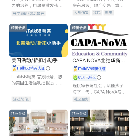
力的培养，用愿景激发孩子
房东房客、地产交易、意外
的学习潜力和动力。理念：
伤害、车祸重伤、商业诉
人身伤害
移民
刑事
升学顾问/课后辅导
拥有成长型心态是成功的基
讼、商标注册、移民信托、
车祸理赔
民事
房地产
石。
建筑合同、刑事案件全包办
信托/遗嘱
商业
商标注册
精英会员
精英会员
索赔
律师-其它
保释
美国活动/折扣小助手
CAPA NOVA北维华裔家
长会
iTalkBB精英认证
iTalkBB精英认证
iTalkBB精英 官方账号。您
执照已核实
的美国生活福利播报员，精
连接家长与社会，赋能孩子
选独家折扣、本地活动与专
与下一代，CAPA NoVA与您
业讲座，第一时间享受您的
携手建设包容、公平、充满
活动/折扣
社区服务
专属福利。
希望的社区。
精英会员
精英会员