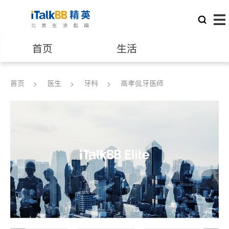
首页
生活
医生
律师
首页
医生
牙科
高孝侃牙医师
保险理财
房地产租售
建筑装修
教育
养老
非盈利组织