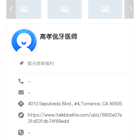
高孝侃牙医师
暂无商家福利
-
-
4010 Sepulveda Blvd., #4,Torrance, CA 90505
https://www.italkbbelite.com/ubiz/6602a07e
31d531db74f69edd
-