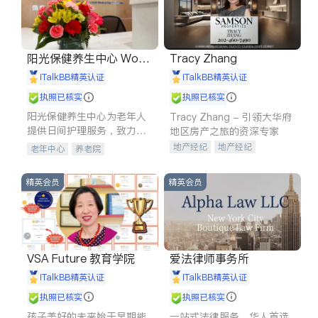
阳光保健养生中心 World
Tracy Zhang
shine
iTalkBB精英认证
iTalkBB精英认证
执照已核实
执照已核实
阳光保健养生中心为老年人
Tracy Zhang - 引领大华府
提供日间护理服务，致力于
地区房产之旅的资深专家
通过持续的护理创新来有效
地产经纪
地产经纪
老年中心
养老院
提升老年人的生活质量。
地产投资
商业地产
商铺租售
开发商建商
精英会员
精英会员
VSA Future 教育学院
爱法律师事务所
iTalkBB精英认证
iTalkBB精英认证
执照已核实
执照已核实
孩子美好的未来始于早期能
一站式法律服务，华人首选.