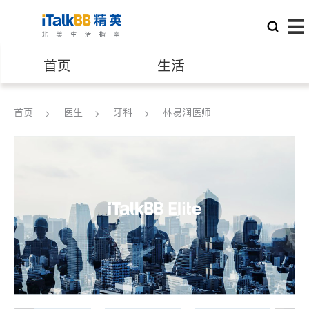
首页
生活
医生
律师
首页
医生
牙科
林易润医师
保险理财
房地产租售
建筑装修
教育
养老
非盈利组织