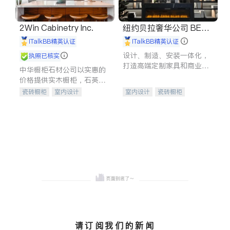
2Win Cabinetry Inc.
纽约贝拉奢华公司 BELL
A LUXE
iTalkBB精英认证
iTalkBB精英认证
设计、制造、安装一体化，
执照已核实
打造高端定制家具和商业空
中华橱柜石材公司以实惠的
间
价格提供实木橱柜，石英石
台面，多种优质不锈钢水
瓷砖橱柜
室内设计
室内设计
瓷砖橱柜
槽、水龙头与抽油烟机。品
建筑设计
卫浴洁具
卫浴洁具
地板建材
质厨房，家的选择。
室内装修
售前软装staging
室内装修
请订阅我们的新闻