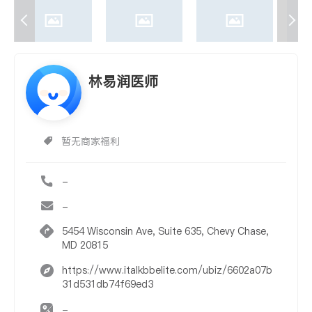
林易润医师
暂无商家福利
-
-
5454 Wisconsin Ave, Suite 635, Chevy Chase,
MD 20815
https://www.italkbbelite.com/ubiz/6602a07b
31d531db74f69ed3
-