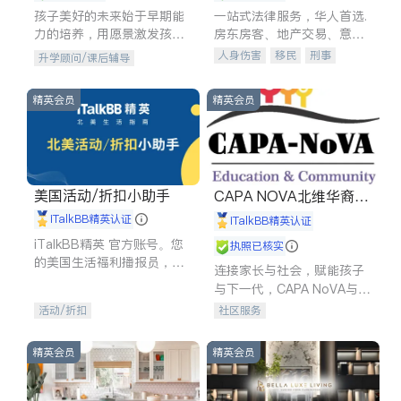
孩子美好的未来始于早期能
一站式法律服务，华人首选.
力的培养，用愿景激发孩子
房东房客、地产交易、意外
的学习潜力和动力。理念：
伤害、车祸重伤、商业诉
人身伤害
移民
刑事
升学顾问/课后辅导
拥有成长型心态是成功的基
讼、商标注册、移民信托、
车祸理赔
民事
房地产
石。
建筑合同、刑事案件全包办
信托/遗嘱
商业
商标注册
精英会员
精英会员
索赔
律师-其它
保释
美国活动/折扣小助手
CAPA NOVA北维华裔家
长会
iTalkBB精英认证
iTalkBB精英认证
iTalkBB精英 官方账号。您
执照已核实
的美国生活福利播报员，精
连接家长与社会，赋能孩子
选独家折扣、本地活动与专
与下一代，CAPA NoVA与您
业讲座，第一时间享受您的
携手建设包容、公平、充满
活动/折扣
社区服务
专属福利。
希望的社区。
精英会员
精英会员