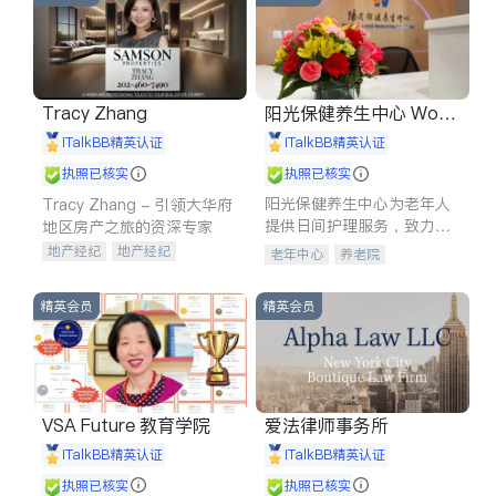
Tracy Zhang
阳光保健养生中心 World
shine
iTalkBB精英认证
iTalkBB精英认证
执照已核实
执照已核实
阳光保健养生中心为老年人
Tracy Zhang - 引领大华府
提供日间护理服务，致力于
地区房产之旅的资深专家
通过持续的护理创新来有效
地产经纪
地产经纪
老年中心
养老院
提升老年人的生活质量。
地产投资
商业地产
商铺租售
开发商建商
精英会员
精英会员
VSA Future 教育学院
爱法律师事务所
iTalkBB精英认证
iTalkBB精英认证
执照已核实
执照已核实