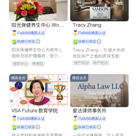
阳光保健养生中心 World
Tracy Zhang
shine
iTalkBB精英认证
iTalkBB精英认证
执照已核实
执照已核实
阳光保健养生中心为老年人
Tracy Zhang - 引领大华府
提供日间护理服务，致力于
地区房产之旅的资深专家
通过持续的护理创新来有效
地产经纪
地产经纪
老年中心
养老院
提升老年人的生活质量。
地产投资
商业地产
商铺租售
开发商建商
精英会员
精英会员
VSA Future 教育学院
爱法律师事务所
iTalkBB精英认证
iTalkBB精英认证
执照已核实
执照已核实
孩子美好的未来始于早期能
一站式法律服务，华人首选.