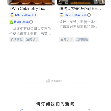
2Win Cabinetry Inc.
纽约贝拉奢华公司 BELL
A LUXE
iTalkBB精英认证
iTalkBB精英认证
设计、制造、安装一体化，
执照已核实
打造高端定制家具和商业空
中华橱柜石材公司以实惠的
间
价格提供实木橱柜，石英石
台面，多种优质不锈钢水
瓷砖橱柜
室内设计
室内设计
瓷砖橱柜
槽、水龙头与抽油烟机。品
建筑设计
卫浴洁具
卫浴洁具
地板建材
质厨房，家的选择。
室内装修
售前软装staging
室内装修
请订阅我们的新闻