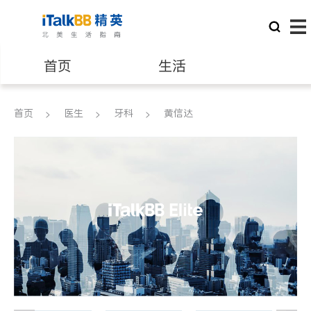
首页
生活
医生
律师
首页
医生
牙科
黄信达
保险理财
房地产租售
建筑装修
教育
养老
非盈利组织