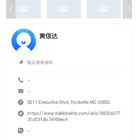
黄信达
暂无商家福利
-
-
6211 Executive Blvd, Rockville MD 20852
https://www.italkbbelite.com/ubiz/6602a077
31d531db74f69ec4
-