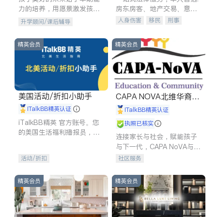
力的培养，用愿景激发孩子
房东房客、地产交易、意外
的学习潜力和动力。理念：
伤害、车祸重伤、商业诉
人身伤害
移民
刑事
升学顾问/课后辅导
拥有成长型心态是成功的基
讼、商标注册、移民信托、
车祸理赔
民事
房地产
石。
建筑合同、刑事案件全包办
信托/遗嘱
商业
商标注册
精英会员
精英会员
索赔
律师-其它
保释
美国活动/折扣小助手
CAPA NOVA北维华裔家
长会
iTalkBB精英认证
iTalkBB精英认证
iTalkBB精英 官方账号。您
执照已核实
的美国生活福利播报员，精
连接家长与社会，赋能孩子
选独家折扣、本地活动与专
与下一代，CAPA NoVA与您
业讲座，第一时间享受您的
携手建设包容、公平、充满
活动/折扣
社区服务
专属福利。
希望的社区。
精英会员
精英会员