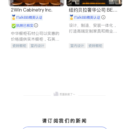
2Win Cabinetry Inc.
纽约贝拉奢华公司 BELL
A LUXE
iTalkBB精英认证
iTalkBB精英认证
设计、制造、安装一体化，
执照已核实
打造高端定制家具和商业空
中华橱柜石材公司以实惠的
间
价格提供实木橱柜，石英石
台面，多种优质不锈钢水
瓷砖橱柜
室内设计
室内设计
瓷砖橱柜
槽、水龙头与抽油烟机。品
建筑设计
卫浴洁具
卫浴洁具
地板建材
质厨房，家的选择。
室内装修
售前软装staging
室内装修
请订阅我们的新闻