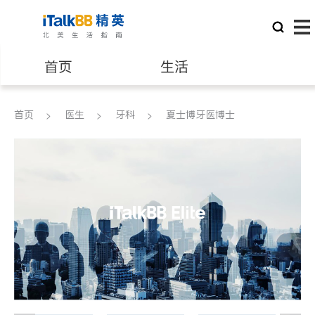
首页
生活
医生
律师
首页
医生
牙科
夏士博牙医博士
保险理财
房地产租售
建筑装修
教育
养老
非盈利组织