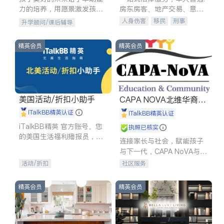
力的培养，用愿景激发孩子
房东房客、地产交易、意外
的学习潜力和动力。理念：
伤害、车祸重伤、商业诉
人身伤害
移民
刑事
升学顾问/课后辅导
拥有成长型心态是成功的基
讼、商标注册、移民信托、
车祸理赔
民事
房地产
石。
建筑合同、刑事案件全包办
信托/遗嘱
商业
商标注册
精英会员
精英会员
索赔
律师-其它
保释
美国活动/折扣小助手
CAPA NOVA北维华裔家
长会
iTalkBB精英认证
iTalkBB精英认证
iTalkBB精英 官方账号。您
执照已核实
的美国生活福利播报员，精
连接家长与社会，赋能孩子
选独家折扣、本地活动与专
与下一代，CAPA NoVA与您
业讲座，第一时间享受您的
携手建设包容、公平、充满
活动/折扣
社区服务
专属福利。
希望的社区。
精英会员
精英会员