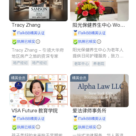
Tracy Zhang
阳光保健养生中心 World
shine
iTalkBB精英认证
iTalkBB精英认证
执照已核实
执照已核实
阳光保健养生中心为老年人
Tracy Zhang - 引领大华府
提供日间护理服务，致力于
地区房产之旅的资深专家
通过持续的护理创新来有效
地产经纪
地产经纪
老年中心
养老院
提升老年人的生活质量。
地产投资
商业地产
商铺租售
开发商建商
精英会员
精英会员
VSA Future 教育学院
爱法律师事务所
iTalkBB精英认证
iTalkBB精英认证
执照已核实
执照已核实
孩子美好的未来始于早期能
一站式法律服务，华人首选.