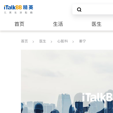
首页
生活
医生
养老
非盈利组织
首页
医生
心脏科
姜宁