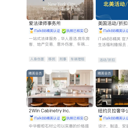
爱法律师事务所
美国活动/折
iTalkBB精英认证
执照已核实
iTalkBB精英认
一站式法律服务，华人首选.房东房
iTalkBB精英
客、地产交易、意外伤害、车祸重
生活福利播报员
伤、商业诉讼、商标注册、移民信
本地活动与专业
托、建筑合同、刑事案件全包办
受您的专属福利
人身伤害
移民
刑事
车祸理赔
活动/折扣
民事
房地产
信托/遗嘱
商业
商标注册
索赔
律师-其它
保释
精英会员
精英会员
2Win Cabinetry Inc.
纽约贝拉奢华公司 BELLA
E
iTalkBB精英认证
执照已核实
iTalkBB精英认
中华橱柜石材公司以实惠的价格提
设计、制造、安