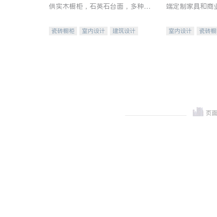
供实木橱柜，石英石台面，多种优
端定制家具和商
质不锈钢水槽、水龙头与抽油烟
机。品质厨房，家的选择。
瓷砖橱柜
室内设计
建筑设计
室内设计
瓷砖橱
卫浴洁具
室内装修
地板建材
售前软
室内装修