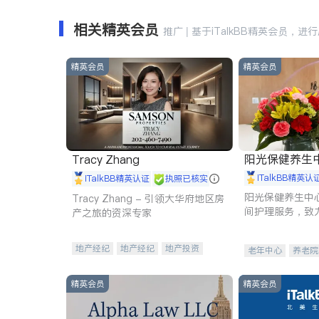
相关精英会员
推广 | 基于iTalkBB精英会员，进
精英会员
精英会员
阳光保健养生中心 
Tracy Zhang
iTalkBB精英认
iTalkBB精英认证
执照已核实
阳光保健养生中
Tracy Zhang - 引领大华府地区房
间护理服务，致
产之旅的资深专家
理创新来有效提
量。
地产经纪
地产经纪
地产投资
老年中心
养老院
商业地产
商铺租售
开发商建商
精英会员
精英会员