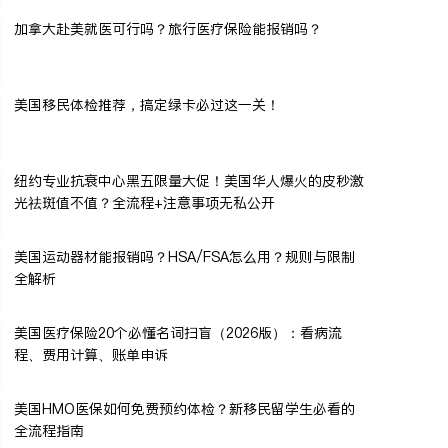
加拿大赴美就医可行吗？旅行医疗保险能报销吗？
美国移民体检推荐，搞定绿卡必过这一关！
纽约专业抗衰中心黑五限量大促！美国华人爆火的皮秒激
光祛斑值不值？全流程+注意事项无私公开
美国运动器材能报销吗？HSA/FSA怎么用？规则与限制
全解析
美国医疗保险20个必懂名词扫盲（2026版）：看病流
程、费用计算、账单申诉
美国HMO医保如何免费预约体检？新移民留学生必看的
全流程指南