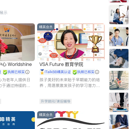
行展示
精英会员
Worldshine
VSA Future 教育学院
证
执照已核实
iTalkBB精英认证
执照已核实
心为老年人提供日
孩子美好的未来始于早期能力的培
力于通过持续的护
养，用愿景激发孩子的学习潜力和
升老年人的生活质
动力。理念：拥有成长型心态是成
功的基石。
升学顾问/课后辅导
精英会员