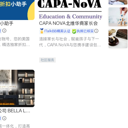
扣小助手
CAPA NOVA北维华裔家长会
证
iTalkBB精英认证
执照已核实
 官方账号。您的美国
连接家长与社会，赋能孩子与下一
，精选独家折扣、
代，CAPA NoVA与您携手建设包
讲座，第一时间享
容、公平、充满希望的社区。
。
社区服务
 LUX
证
装一体化，打造高