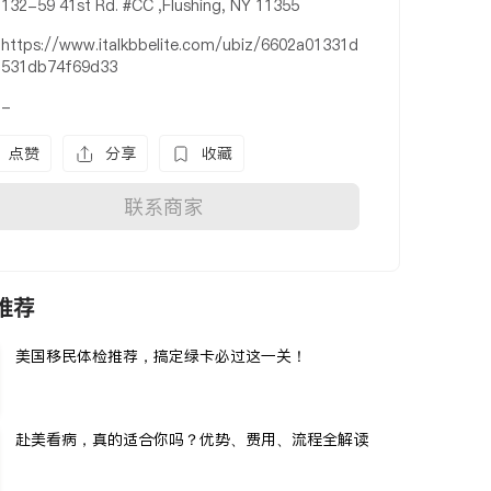
132-59 41st Rd. #CC ,Flushing, NY 11355
https://www.italkbbelite.com/ubiz/6602a01331d
531db74f69d33
-
点赞
分享
收藏
联系商家
推荐
美国移民体检推荐，搞定绿卡必过这一关！
赴美看病，真的适合你吗？优势、费用、流程全解读