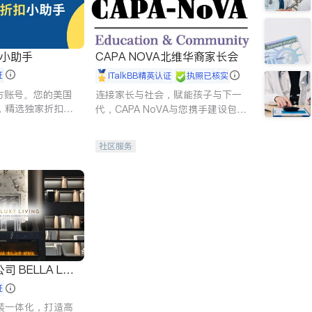
扣小助手
CAPA NOVA北维华裔家长会
证
iTalkBB精英认证
执照已核实
 官方账号。您的美国
连接家长与社会，赋能孩子与下一
，精选独家折扣、
代，CAPA NoVA与您携手建设包
讲座，第一时间享
容、公平、充满希望的社区。
。
社区服务
 LUX
证
装一体化，打造高