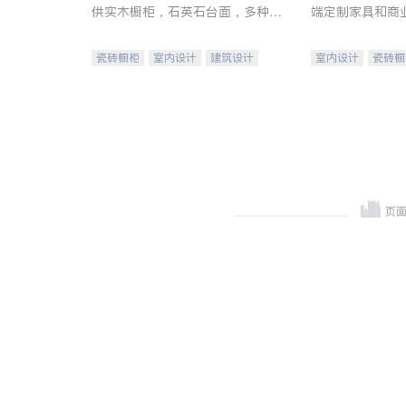
供实木橱柜，石英石台面，多种优
端定制家具和商
质不锈钢水槽、水龙头与抽油烟
机。品质厨房，家的选择。
瓷砖橱柜
室内设计
建筑设计
室内设计
瓷砖橱
卫浴洁具
室内装修
地板建材
售前软
室内装修