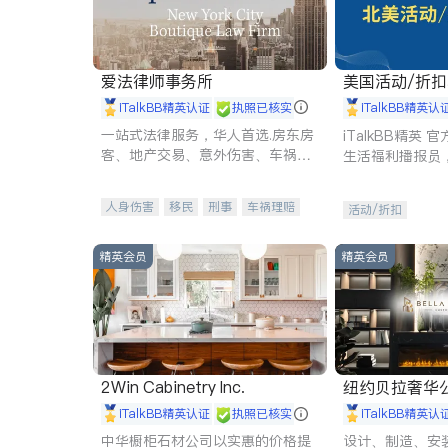
爱法律师事务所
美国活动/折
iTalkBB精英认证
执照已核实
iTalkBB精英认
一站式法律服务，华人首选.房东房
iTalkBB精英
客、地产交易、意外伤害、车祸重
生活福利播报员
伤、商业诉讼、商标注册、移民信
本地活动与专业
托、建筑合同、刑事案件全包办
受您的专属福利
人身伤害
移民
刑事
车祸理赔
活动/折扣
民事
房地产
信托/遗嘱
商业
商标注册
索赔
律师-其它
保释
精英会员
精英会员
2Win Cabinetry Inc.
纽约贝拉奢华公司 BELLA
E
iTalkBB精英认证
执照已核实
iTalkBB精英认
中华橱柜石材公司以实惠的价格提
设计、制造、安