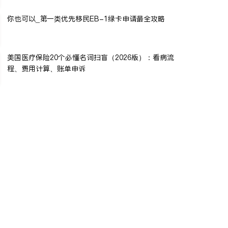
你也可以_第一类优先移民EB-1绿卡申请最全攻略
美国医疗保险20个必懂名词扫盲（2026版）：看病流
程、费用计算、账单申诉