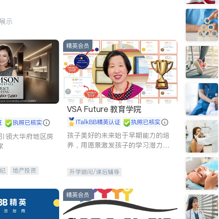
行展示
精英会员
VSA Future 教育学院
iTalkBB精英认证
执照已核实
证
执照已核实
孩子美好的未来始于早期能力的培
g - 引领大华府地区房
养，用愿景激发孩子的学习潜力和
家
动力。理念：拥有成长型心态是成
功的基石。
纪
地产投资
升学顾问/课后辅导
租售
开发商建商
精英会员