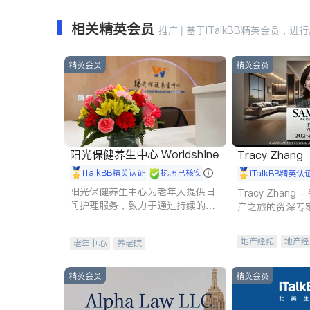
相关精英会员
推广 | 基于iTalkBB精英会员，进
精英会员
精英会员
阳光保健养生中心 Worldshine
Tracy Zhang
iTalkBB精英认证
执照已核实
iTalkBB精英认
阳光保健养生中心为老年人提供日
Tracy Zhan
间护理服务，致力于通过持续的护
产之旅的资深专
理创新来有效提升老年人的生活质
量。
地产经纪
地产经
老年中心
养老院
商业地产
商铺
精英会员
精英会员