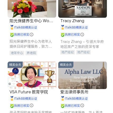
阳光保健养生中心 World
Tracy Zhang
shine
iTalkBB精英认证
iTalkBB精英认证
执照已核实
执照已核实
阳光保健养生中心为老年人
Tracy Zhang - 引领大华府
提供日间护理服务，致力于
地区房产之旅的资深专家
通过持续的护理创新来有效
地产经纪
地产经纪
老年中心
养老院
提升老年人的生活质量。
地产投资
商业地产
商铺租售
开发商建商
精英会员
精英会员
VSA Future 教育学院
爱法律师事务所
iTalkBB精英认证
iTalkBB精英认证
执照已核实
执照已核实
孩子美好的未来始于早期能
一站式法律服务，华人首选.