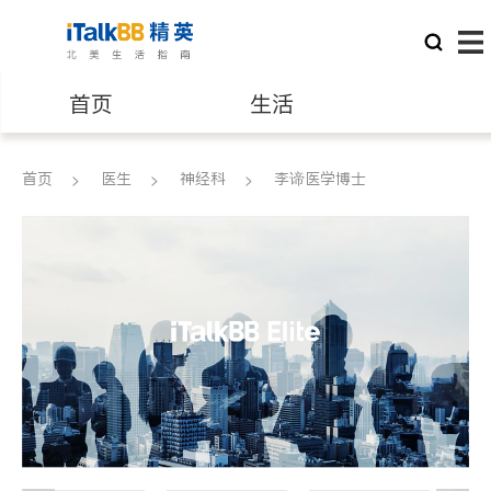
首页
生活
医生
律师
首页
医生
神经科
李谛医学博士
保险理财
房地产租售
建筑装修
教育
养老
非盈利组织