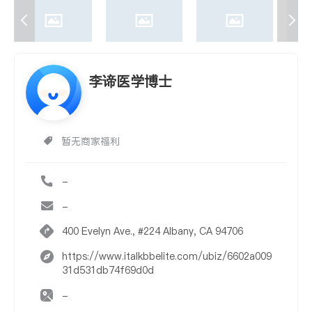
李谛医学博士
暂无商家福利
-
-
400 Evelyn Ave., #224 Albany, CA 94706
https://www.italkbbelite.com/ubiz/6602a009
31d531db74f69d0d
-