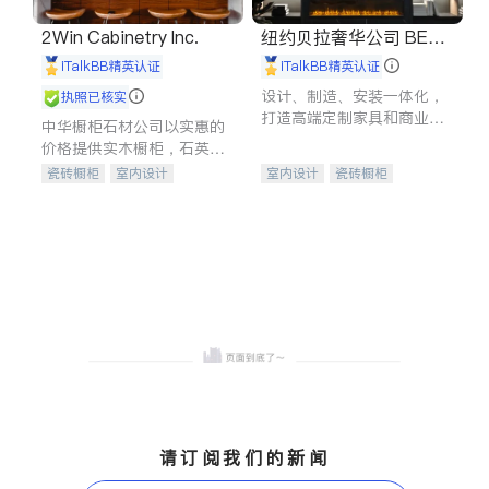
2Win Cabinetry Inc.
纽约贝拉奢华公司 BELL
A LUXE
iTalkBB精英认证
iTalkBB精英认证
设计、制造、安装一体化，
执照已核实
打造高端定制家具和商业空
中华橱柜石材公司以实惠的
间
价格提供实木橱柜，石英石
台面，多种优质不锈钢水
瓷砖橱柜
室内设计
室内设计
瓷砖橱柜
槽、水龙头与抽油烟机。品
建筑设计
卫浴洁具
卫浴洁具
地板建材
质厨房，家的选择。
室内装修
售前软装staging
室内装修
请订阅我们的新闻