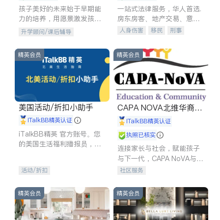
孩子美好的未来始于早期能
一站式法律服务，华人首选.
力的培养，用愿景激发孩子
房东房客、地产交易、意外
的学习潜力和动力。理念：
伤害、车祸重伤、商业诉
人身伤害
移民
刑事
升学顾问/课后辅导
拥有成长型心态是成功的基
讼、商标注册、移民信托、
车祸理赔
民事
房地产
石。
建筑合同、刑事案件全包办
信托/遗嘱
商业
商标注册
精英会员
精英会员
索赔
律师-其它
保释
美国活动/折扣小助手
CAPA NOVA北维华裔家
长会
iTalkBB精英认证
iTalkBB精英认证
iTalkBB精英 官方账号。您
执照已核实
的美国生活福利播报员，精
连接家长与社会，赋能孩子
选独家折扣、本地活动与专
与下一代，CAPA NoVA与您
业讲座，第一时间享受您的
携手建设包容、公平、充满
活动/折扣
社区服务
专属福利。
希望的社区。
精英会员
精英会员