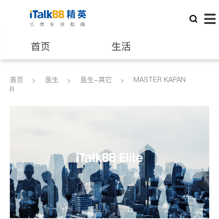
首页
生活
医生
律师
首页
医生
医生-其它
MASTER KAPAN
R
保险理财
房地产租售
建筑装修
教育
养老
非盈利组织