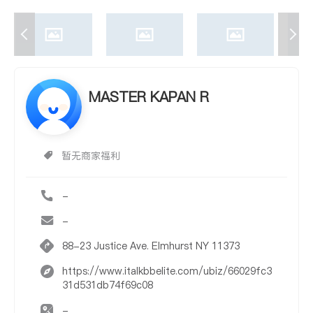
MASTER KAPAN R
暂无商家福利
-
-
88-23 Justice Ave. Elmhurst NY 11373
https://www.italkbbelite.com/ubiz/66029fc3
31d531db74f69c08
-