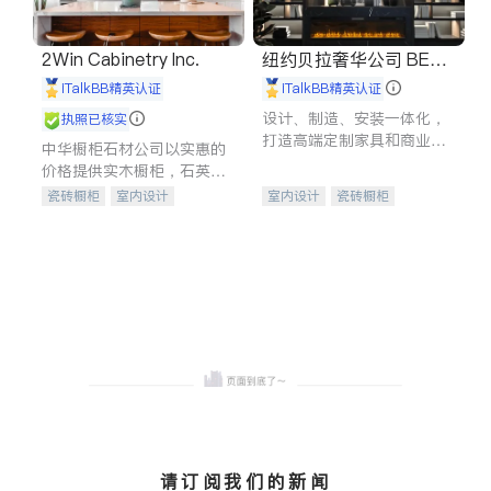
2Win Cabinetry Inc.
纽约贝拉奢华公司 BELL
A LUXE
iTalkBB精英认证
iTalkBB精英认证
设计、制造、安装一体化，
执照已核实
打造高端定制家具和商业空
中华橱柜石材公司以实惠的
间
价格提供实木橱柜，石英石
台面，多种优质不锈钢水
瓷砖橱柜
室内设计
室内设计
瓷砖橱柜
槽、水龙头与抽油烟机。品
建筑设计
卫浴洁具
卫浴洁具
地板建材
质厨房，家的选择。
室内装修
售前软装staging
室内装修
请订阅我们的新闻