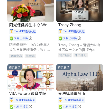
阳光保健养生中心 World
Tracy Zhang
shine
iTalkBB精英认证
iTalkBB精英认证
执照已核实
执照已核实
阳光保健养生中心为老年人
Tracy Zhang - 引领大华府
提供日间护理服务，致力于
地区房产之旅的资深专家
通过持续的护理创新来有效
地产经纪
地产经纪
老年中心
养老院
提升老年人的生活质量。
地产投资
商业地产
商铺租售
开发商建商
精英会员
精英会员
VSA Future 教育学院
爱法律师事务所
iTalkBB精英认证
iTalkBB精英认证
执照已核实
执照已核实