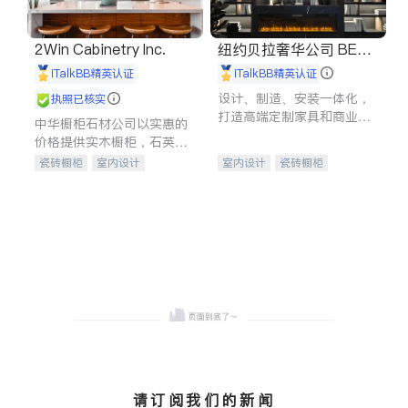
2Win Cabinetry Inc.
纽约贝拉奢华公司 BELL
A LUXE
iTalkBB精英认证
iTalkBB精英认证
设计、制造、安装一体化，
执照已核实
打造高端定制家具和商业空
中华橱柜石材公司以实惠的
间
价格提供实木橱柜，石英石
台面，多种优质不锈钢水
瓷砖橱柜
室内设计
室内设计
瓷砖橱柜
槽、水龙头与抽油烟机。品
建筑设计
卫浴洁具
卫浴洁具
地板建材
质厨房，家的选择。
室内装修
售前软装staging
室内装修
请订阅我们的新闻