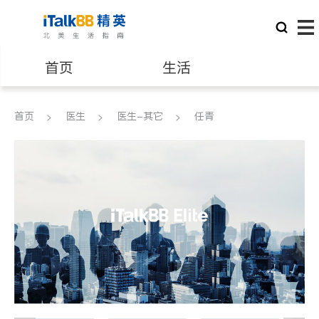
首页
生活
医生
律师
首页
医生
医生-其它
任青
保险理财
房地产租售
建筑装修
教育
养老
非盈利组织