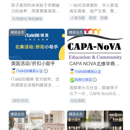
孩子美好的未来始于早期能
一站式法律服务，华人首选.
力的培养，用愿景激发孩子
房东房客、地产交易、意外
的学习潜力和动力。理念：
伤害、车祸重伤、商业诉
人身伤害
移民
刑事
升学顾问/课后辅导
拥有成长型心态是成功的基
讼、商标注册、移民信托、
车祸理赔
民事
房地产
石。
建筑合同、刑事案件全包办
信托/遗嘱
商业
商标注册
精英会员
精英会员
索赔
律师-其它
保释
美国活动/折扣小助手
CAPA NOVA北维华裔家
长会
iTalkBB精英认证
iTalkBB精英认证
iTalkBB精英 官方账号。您
执照已核实
的美国生活福利播报员，精
连接家长与社会，赋能孩子
选独家折扣、本地活动与专
与下一代，CAPA NoVA与您
业讲座，第一时间享受您的
携手建设包容、公平、充满
活动/折扣
社区服务
专属福利。
希望的社区。
精英会员
精英会员