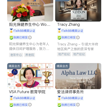
阳光保健养生中心 World
Tracy Zhang
shine
iTalkBB精英认证
iTalkBB精英认证
执照已核实
执照已核实
阳光保健养生中心为老年人
Tracy Zhang - 引领大华府
提供日间护理服务，致力于
地区房产之旅的资深专家
通过持续的护理创新来有效
地产经纪
地产经纪
老年中心
养老院
提升老年人的生活质量。
地产投资
商业地产
商铺租售
开发商建商
精英会员
精英会员
VSA Future 教育学院
爱法律师事务所
iTalkBB精英认证
iTalkBB精英认证
执照已核实
执照已核实